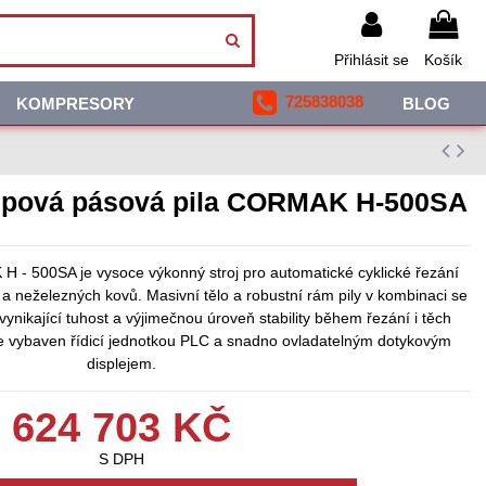
Přihlásit se
Košík
725838038
KOMPRESORY
BLOG
upová pásová pila CORMAK H-500SA
 - 500SA je vysoce výkonný stroj pro automatické cyklické řezání
tiny a neželezných kovů. Masivní tělo a robustní rám pily v kombinaci se
 vynikající tuhost a výjimečnou úroveň stability během řezání i těch
 je vybaven řídicí jednotkou PLC a snadno ovladatelným dotykovým
displejem.
624 703 KČ
S DPH