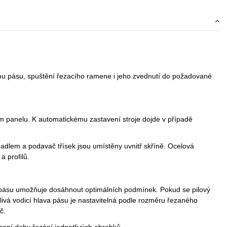
címu pásu, spuštění řezacího ramene i jeho zvednutí do požadované
cím panelu. K automatickému zastavení stroje dojde v případě
rpadlem a podavač třísek jsou umístěny uvnitř skříně. Ocelová
 profilů.
í pásu umožňuje dosáhnout optimálních podmínek. Pokud se pilový
blivá vodicí hlava pásu je nastavitelná podle rozměru řezaného
č.
ení doby řezání jednotlivých obrobků.