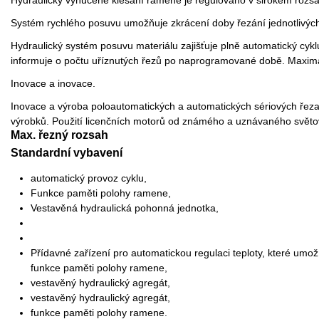
Systém rychlého posuvu umožňuje zkrácení doby řezání jednotlivýc
Hydraulický systém posuvu materiálu zajišťuje plně automatický cykl
informuje o počtu uříznutých řezů po naprogramované době. Maximál
Inovace a inovace.
Inovace a výroba poloautomatických a automatických sériových řeza
výrobků. Použití licenčních motorů od známého a uznávaného světo
Max. řezný rozsah
Standardní vybavení
automatický provoz cyklu,
Funkce paměti polohy ramene,
Vestavěná hydraulická pohonná jednotka,
Přídavné zařízení pro automatickou regulaci teploty, které umožň
funkce paměti polohy ramene,
vestavěný hydraulický agregát,
vestavěný hydraulický agregát,
funkce paměti polohy ramene.