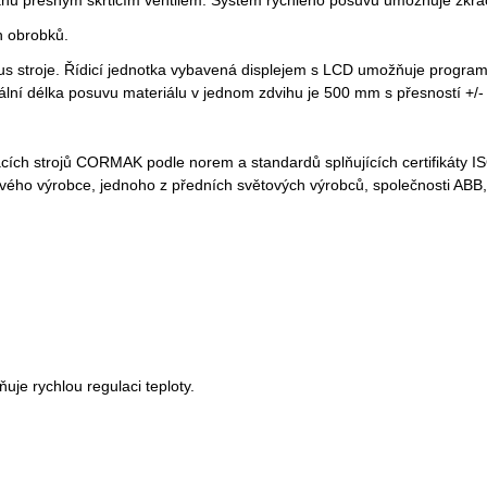
h obrobků.
us stroje. Řídicí jednotka vybavená displejem s LCD umožňuje programo
ní délka posuvu materiálu v jednom zdvihu je 500 mm s přesností +/-
cích strojů CORMAK podle norem a standardů splňujících certifikáty IS
vého výrobce, jednoho z předních světových výrobců, společnosti ABB,
uje rychlou regulaci teploty.