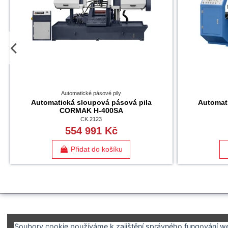
Automatické pásové pily
Automatická sloupová pásová pila
Automat
CORMAK H-400SA
CK.2123
554 991 Kč
Přidat do košíku
Soubory cookie používáme k zajištění správného fungování web