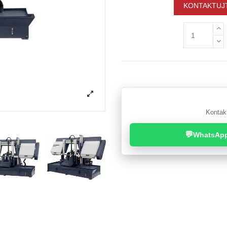
KONTAKTUJT
Kontakt
💬
WhatsAp