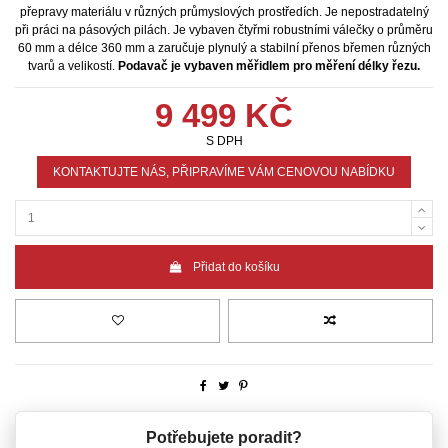
přepravy materiálu v různých průmyslových prostředích. Je nepostradatelný
při práci na pásových pilách. Je vybaven čtyřmi robustními válečky o průměru
60 mm a délce 360 mm a zaručuje plynulý a stabilní přenos břemen různých
tvarů a velikostí.
Podavač je vybaven měřidlem pro měření délky řezu.
9 499 KČ
S DPH
KONTAKTUJTE NÁS, PŘIPRAVÍME VÁM CENOVOU NABÍDKU
Přidat do košíku
Potřebujete poradit?