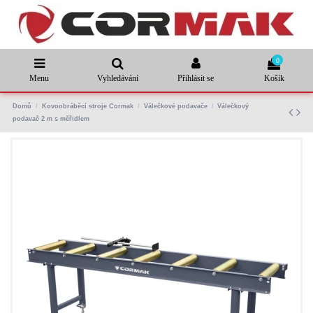
0
Menu
Vyhledávání
Přihlásit se
Košík
Domů
Kovoobráběcí stroje Cormak
Válečkové podavače
Válečkový
podavač 2 m s měřidlem