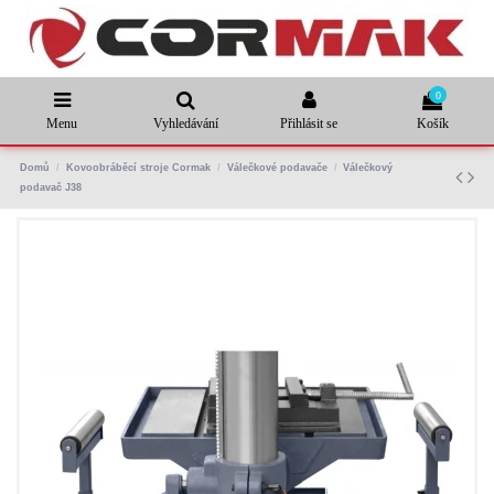
0
Menu
Vyhledávání
Přihlásit se
Košík
Domů
Kovoobráběcí stroje Cormak
Válečkové podavače
Válečkový
podavač J38