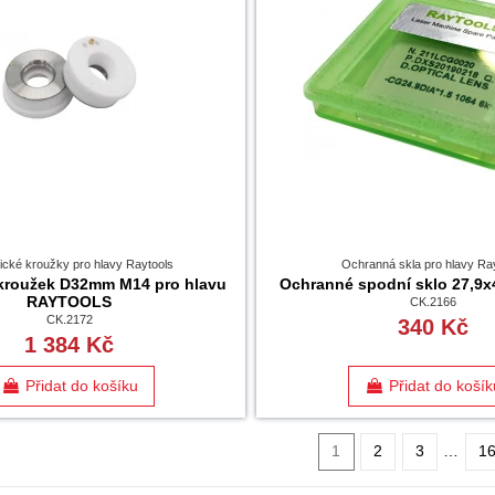
cké kroužky pro hlavy Raytools
Ochranná skla pro hlavy Ra
kroužek D32mm M14 pro hlavu
Ochranné spodní sklo 27,9x
RAYTOOLS
CK.2166
CK.2172
340 Kč
1 384 Kč
Přidat do košíku
Přidat do košík
1
2
3
…
1