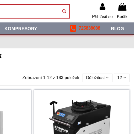
Přihlásit se
Košík
725838038
KOMPRESORY
BLOG
k
Zobrazení 1-12 z 183 položek
Důležitost
12