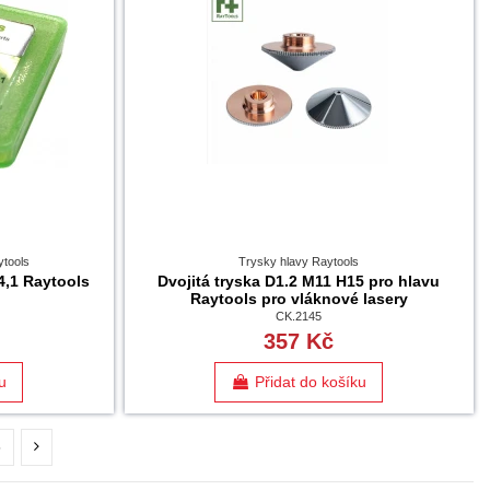
ytools
Trysky hlavy Raytools
4,1 Raytools
Dvojitá tryska D1.2 M11 H15 pro hlavu
Raytools pro vláknové lasery
CK.2145
357 Kč
u
Přidat do košíku
6