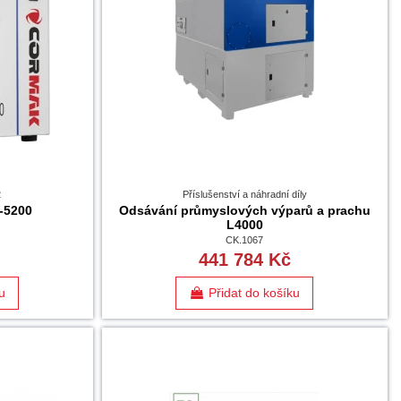
2
Příslušenství a náhradní díly
-5200
Odsávání průmyslových výparů a prachu
L4000
CK.1067
441 784 Kč
u
Přidat do košíku