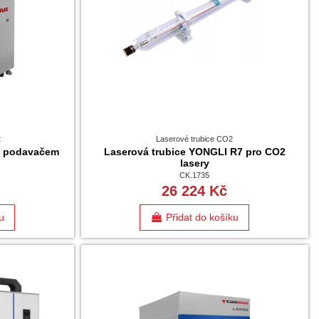
2
Laserové trubice CO2
 s podavačem
Laserová trubice YONGLI R7 pro CO2
lasery
CK.1735
26 224 Kč
u
Přidat do košíku