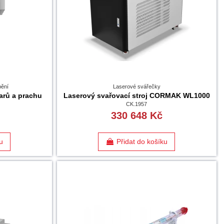
bění
Laserové svářečky
arů a prachu
Laserový svařovací stroj CORMAK WL1000
CK.1957
330 648 Kč
u
Přidat do košíku