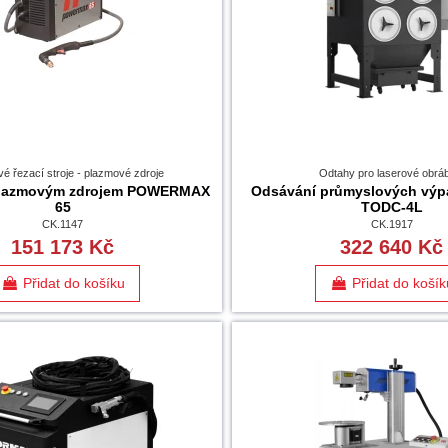
é řezací stroje - plazmové zdroje
Odtahy pro laserové obrá
plazmovým zdrojem POWERMAX
Odsávání průmyslových výp
65
TODC-4L
CK.1147
CK.1917
151 173 Kč
322 640 Kč
Přidat do košíku
Přidat do košík