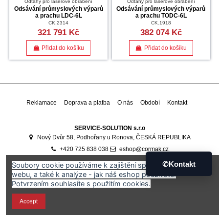
Odtahy pro laserové obrábění
Odtahy pro laserové obrábění
ů
Odsávání průmyslových výparů
Odsávání průmyslových výparů
a prachu LDC-6L
a prachu TODC-6L
CK.2314
CK.1918
321 791 Kč
382 074 Kč
Přidat do košíku
Přidat do košíku
Reklamace
Doprava a platba
O nás
Období
Kontakt
SERVICE-SOLUTION s.r.o
Nový Dvůr 58, Podhořany u Ronova, ČESKÁ REPUBLIKA
+420 725 838 038
eshop@cormak.cz
Developed by
Ali Software Development
🇷🇴
✆
Kontakt
Soubory cookie používáme k zajištění správného fungování
webu, a také k analýze - jak náš eshop používáte.
Potvrzením souhlasíte s použitím cookies.
Accept