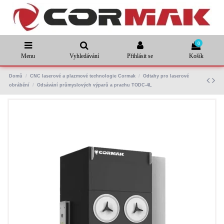
0
Menu
Vyhledávání
Přihlásit se
Košík
Domů
CNC laserové a plazmové technologie Cormak
Odtahy pro laserové
obrábění
Odsávání průmyslových výparů a prachu TODC-4L