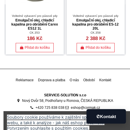
Volitelné vybavení pro pásové pily
Volitelné vybavení pro pásové pily
Emulgační olej, chladicí
Emulgační olej, chladicí
kapalina pro obrábění Carex
kapalina pro obrábění ES-12
ES12 1L
20L
CK.353
CK.358
186 Kč
2 388 Kč
Přidat do košíku
Přidat do košíku
Reklamace
Doprava a platba
O nás
Období
Kontakt
SERVICE-SOLUTION s.r.o
Nový Dvůr 58, Podhořany u Ronova, ČESKÁ REPUBLIKA
+420 725 838 038
eshop@cormak.cz
Developed by
Ali Software Development
🇷🇴
✆
Kontakt
Soubory cookie používáme k zajištění správného fungování
webu, a také k analýze - jak náš eshop používáte.
Potvrzením souhlasíte s použitím cookies.