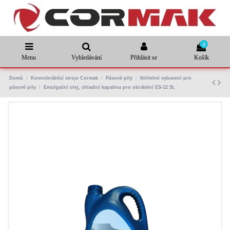
0
Menu
Vyhledávání
Přihlásit se
Košík
Domů
Kovoobráběcí stroje Cormak
Pásové pily
Volitelné vybavení pro
pásové pily
Emulgační olej, chladicí kapalina pro obrábění ES-12 5L