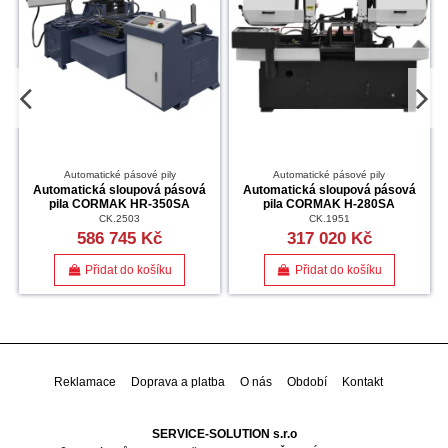
Automatické pásové pily
Automatické pásové pily
ů
Automatická sloupová pásová
Automatická sloupová pásová
pila CORMAK HR-350SA
pila CORMAK H-280SA
CK.2503
CK.1951
586 745 Kč
317 020 Kč
Přidat do košíku
Přidat do košíku
Reklamace
Doprava a platba
O nás
Období
Kontakt
SERVICE-SOLUTION s.r.o