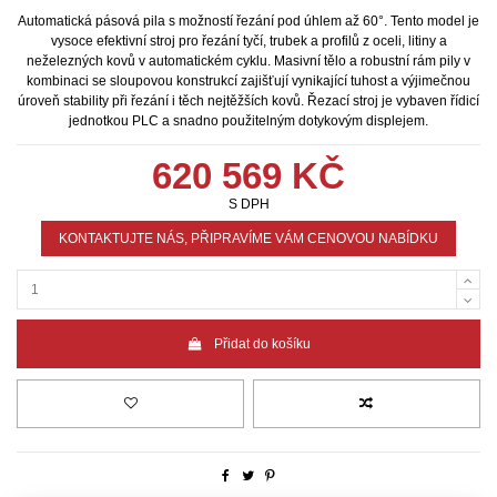
Automatická pásová pila s možností řezání pod úhlem až 60°. Tento model je
vysoce efektivní stroj pro řezání tyčí, trubek a profilů z oceli, litiny a
neželezných kovů v automatickém cyklu. Masivní tělo a robustní rám pily v
kombinaci se sloupovou konstrukcí zajišťují vynikající tuhost a výjimečnou
úroveň stability při řezání i těch nejtěžších kovů. Řezací stroj je vybaven řídicí
jednotkou PLC a snadno použitelným dotykovým displejem.
620 569 KČ
S DPH
KONTAKTUJTE NÁS, PŘIPRAVÍME VÁM CENOVOU NABÍDKU
Přidat do košíku