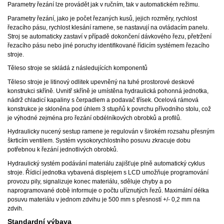
Parametry řezání lze provádět jak v ručním, tak v automatickém režimu.
Parametry řezání, jako je počet řezaných kusů, jejich rozměry, rychlost
řezacího pásu, rychlost klesání ramene, se nastavují na ovládacím panelu.
Stroj se automaticky zastaví v případě dokončení dávkového řezu, přetržení
řezacího pásu nebo jiné poruchy identifikované řídicím systémem řezacího
stroje.
Těleso stroje se skládá z následujících komponentů
Těleso stroje je litinový odlitek upevněný na tuhé prostorové deskové
konstrukci skříně. Uvnitř skříně je umístěna hydraulická pohonná jednotka,
nádrž chladicí kapaliny s čerpadlem a podavač třísek. Ocelová rámová
konstrukce je skloněna pod úhlem 3 stupňů k povrchu přívodního stolu, což
je výhodné zejména pro řezání obdélníkových obrobků a profilů.
Hydraulicky nucený sestup ramene je regulován v širokém rozsahu přesným
škrticím ventilem. Systém vysokorychlostního posuvu zkracuje dobu
potřebnou k řezání jednotlivých obrobků.
Hydraulický systém podávání materiálu zajišťuje plně automatický cyklus
stroje. Řídicí jednotka vybavená displejem s LCD umožňuje programování
provozu pily, signalizuje konec materiálu, sděluje chyby a po
naprogramované době informuje o počtu uříznutých řezů. Maximální délka
posuvu materiálu v jednom zdvihu je 500 mm s přesností +/- 0,2 mm na
zdvih.
Standardní výbava