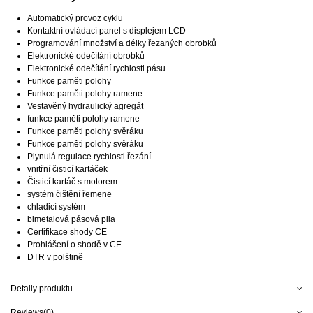
Automatický provoz cyklu
Kontaktní ovládací panel s displejem LCD
Programování množství a délky řezaných obrobků
Elektronické odečítání obrobků
Elektronické odečítání rychlosti pásu
Funkce paměti polohy
Funkce paměti polohy ramene
Vestavěný hydraulický agregát
funkce paměti polohy ramene
Funkce paměti polohy svěráku
Funkce paměti polohy svěráku
Plynulá regulace rychlosti řezání
vnitřní čisticí kartáček
Čisticí kartáč s motorem
systém čištění řemene
chladicí systém
bimetalová pásová pila
Certifikace shody CE
Prohlášení o shodě v CE
DTR v polštině
Detaily produktu
Reviews
(0)