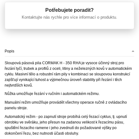
Potřebujete poradit?
Kontaktujte nás rychle pro více informací o produktu.
Popis
Sloupová pásová pila CORMAK H - 350 RHA je vysoce účinný stroj pro
řezání tyčí, trubek a profilů z oceli, litiny a neželezných kovů v automatickém
cyklu. Masivní tělo a robustní rám pily v kombinaci se sloupovou konstrukcí
zajišťují vynikající tuhost a výjimečnou úroveň stability při řezání i těch
nejtvrdších kovů.
Nůžka umožňuje řezání v ručním i automatickém režimu.
Manuální režim umožňuje provádět všechny operace ručně z ovládacího
panelu stroje.
Automatický režim - po zapnutí stroje probíhá celý řezací cyklus, tj. upnutí
obrobku ve svěráku, jeho přesun na zadanou velikost k řezacímu pásu,
spuštění řezacího ramene i jeho zvednutí do požadované výšky po
dokončení řezu, bez nutnosti účasti obsluhy.