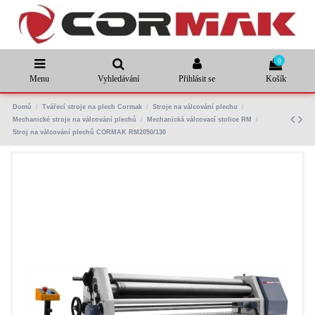
0
Menu
Vyhledávání
Přihlásit se
Košík
Domů
Tvářecí stroje na plech Cormak
Stroje na válcování plechu
Mechanické stroje na válcování plechů
Mechanická válcovací stolice RM
Stroj na válcování plechů CORMAK RM2050/130