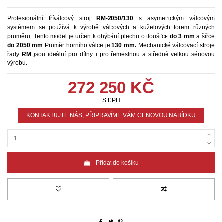
Profesionální tříválcový stroj
RM-2050/130
s asymetrickým válcovým
systémem se používá k výrobě válcových a kuželových forem různých
průměrů. Tento model je určen k ohýbání plechů o tloušťce
do 3 mm
a šířce
do
2050
mm
Průměr horního válce je
130 mm.
Mechanické válcovací stroje
řady
RM
jsou ideální pro dílny i pro řemeslnou a středně velkou sériovou
výrobu.
272 250 KČ
S DPH
KONTAKTUJTE NÁS, PŘIPRAVÍME VÁM CENOVOU NABÍDKU
Přidat do košíku