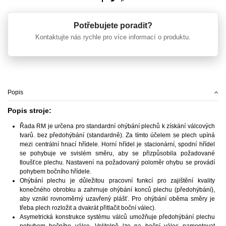
Potřebujete poradit?
Kontaktujte nás rychle pro více informací o produktu.
Popis
Popis stroje:
Řada RM je určena pro standardní ohýbání plechů k získání válcových
tvarů. bez předohýbání (standardně). Za tímto účelem se plech upíná
mezi centrální hnací hřídele. Horní hřídel je stacionární, spodní hřídel
se pohybuje ve svislém směru, aby se přizpůsobila požadované
tloušťce plechu. Nastavení na požadovaný poloměr ohybu se provádí
pohybem bočního hřídele.
Ohýbání plechu je důležitou pracovní funkcí pro zajištění kvality
konečného obrobku a zahrnuje ohýbání konců plechu (předohýbání),
aby vznikl rovnoměrný uzavřený plášť. Pro ohýbání oběma směry je
třeba plech rozložit a dvakrát přitlačit boční válec).
Asymetrická konstrukce systému válců umožňuje předohýbání plechu
pohybem bočního válce. Volitelně lze na boční válec namontovat