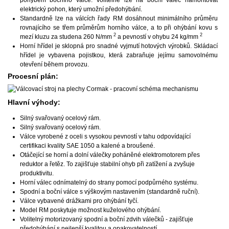
elektrický pohon, který umožní předohýbání.
Standardně lze na válcích řady RM dosáhnout minimálního průměru
rovnajícího se třem průměrům horního válce, a to při ohýbání kovu s
2
2
mezí kluzu za studena 260 N/mm
a pevností v ohybu 24 kg/mm
Horní hřídel je sklopná pro snadné vyjmutí hotových výrobků. Skládací
hřídel je vybavena pojistkou, která zabraňuje jejímu samovolnému
otevření během provozu.
Procesní plán:
Hlavní výhody:
Silný svařovaný ocelový rám.
Silný svařovaný ocelový rám.
Válce vyrobené z oceli s vysokou pevností v tahu odpovídající
certifikaci kvality SAE 1050 a kalené a broušené.
Otáčející se horní a dolní válečky poháněné elektromotorem přes
reduktor a řetěz. To zajišťuje stabilní ohyb při zatížení a zvyšuje
produktivitu.
Horní válec odnímatelný do strany pomocí podpůrného systému.
Spodní a boční válce s výškovým nastavením (standardně ruční).
Válce vybavené drážkami pro ohýbání tyčí.
Model RM poskytuje možnost kuželového ohýbání.
Volitelný motorizovaný spodní a boční zdvih válečků - zajišťuje
předohýbání s nejlepší kvalitou a opakovatelností.