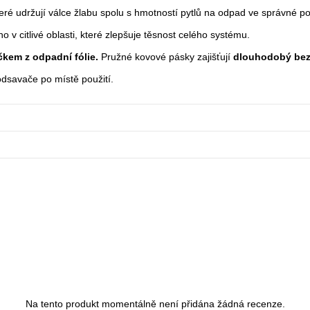
teré udržují válce žlabu spolu s hmotností pytlů na odpad ve správné p
 v citlivé oblasti, které zlepšuje těsnost celého systému.
kem z odpadní fólie.
Pružné kovové pásky zajišťují
dlouhodobý be
odsavače po místě použití.
Na tento produkt momentálně není přidána žádná recenze.