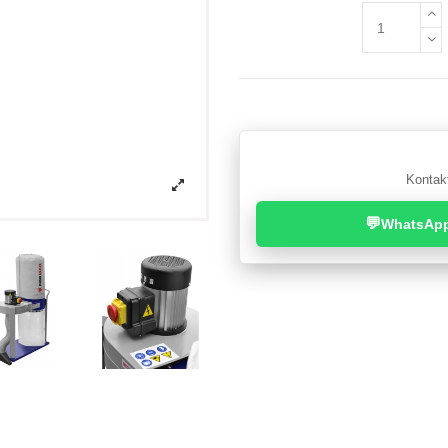
Kontakt
💬
WhatsAp