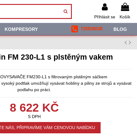
Přihlásit se
Košík
725838038
KOMPRESORY
BLOG
in FM 230-L1 s plstěným vakem
VYSAVAČE FM230-L1 s filtrovaným plstěným sáčkem
ysoký podtlak umožňují vysávat hobliny a piliny ze strojů a vysávat
podlahu po práci.
8 622 KČ
S DPH
E NÁS, PŘIPRAVÍME VÁM CENOVOU NABÍDKU