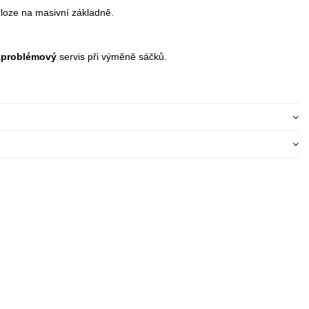
oloze na masivní základně.
zproblémový
servis při výměně sáčků.