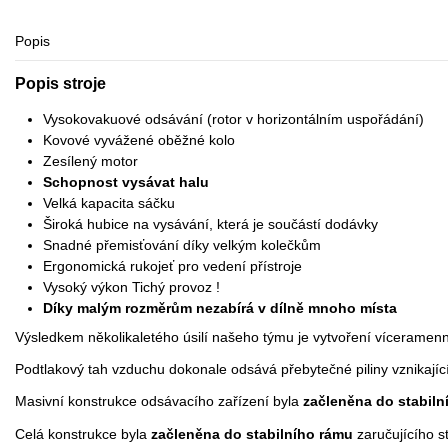
Popis
Popis stroje
Vysokovakuové odsávání (rotor v horizontálním uspořádání)
Kovové vyvážené oběžné kolo
Zesílený motor
Schopnost vysávat halu
Velká kapacita sáčku
Široká hubice na vysávání, která je součástí dodávky
Snadné přemisťování díky velkým kolečkům
Ergonomická rukojeť pro vedení přístroje
Vysoký výkon Tichý provoz !
Díky malým rozměrům nezabírá v dílně mnoho místa
Výsledkem několikaletého úsilí našeho týmu je vytvoření víceramen
Podtlakový tah vzduchu dokonale odsává přebytečné piliny vznikající
Masivní konstrukce odsávacího zařízení byla
začleněna do stabiln
Celá konstrukce byla
začleněna do stabilního rámu
zaručujícího st