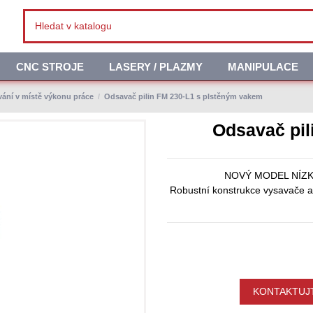
CNC STROJE
LASERY / PLAZMY
MANIPULACE
ání v místě výkonu práce
Odsavač pilin FM 230-L1 s plstěným vakem
Odsavač pil
NOVÝ MODEL NÍZKO
Robustní konstrukce vysavače a v
KONTAKTUJT