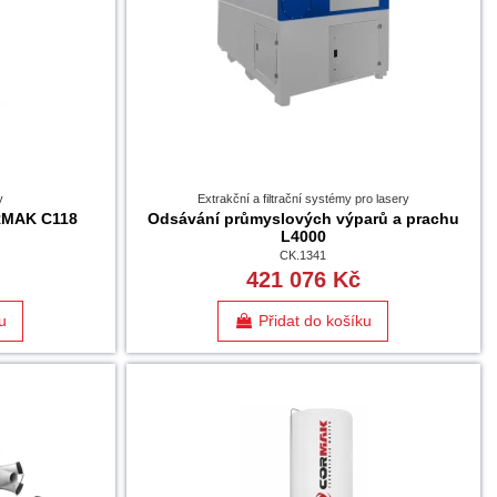
y
Extrakční a filtrační systémy pro lasery
RMAK C118
Odsávání průmyslových výparů a prachu
L4000
CK.1341
421 076 Kč
u
Přidat do košíku