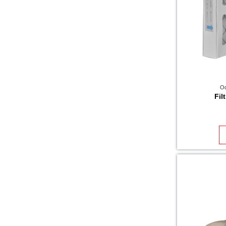
Od
Fil