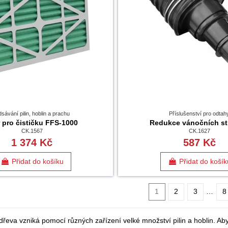
sávání pilin, hoblin a prachu
Příslušenství pro odtah
r pro čističku FFS-1000
Redukce vánočních s
CK.1567
CK.1627
1 374 Kč
587 Kč
Přidat do košíku
Přidat do košík
1
2
3
…
8
dřeva vzniká pomocí různých zařízení velké množství pilin a hoblin. Ab