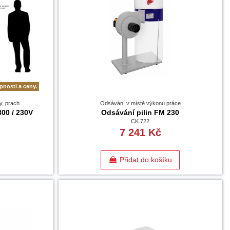
pnosti a ceny.
y, prach
Odsávání v místě výkonu práce
00 / 230V
Odsávání pilin FM 230
CK.722
7 241 Kč
Přidat do košíku