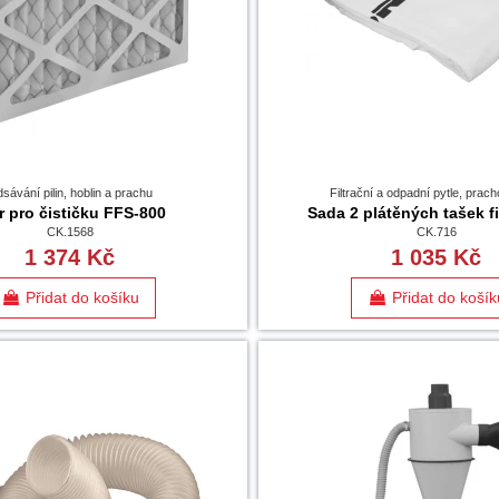
sávání pilin, hoblin a prachu
Filtrační a odpadní pytle, pracho
tr pro čističku FFS-800
Sada 2 plátěných tašek f
CK.1568
CK.716
1 374 Kč
1 035 Kč
Přidat do košíku
Přidat do košík