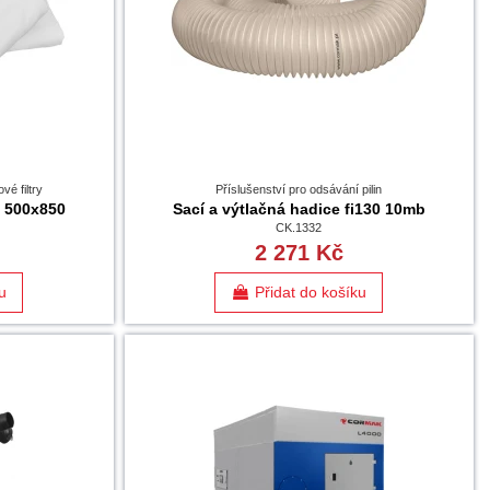
vé filtry
Příslušenství pro odsávání pilin
i 500x850
Sací a výtlačná hadice fi130 10mb
CK.1332
2 271 Kč
u
Přidat do košíku