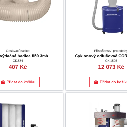
Odsávací hadice
Příslušenství pro odtah
 výtlačná hadice fi50 3mb
Cyklonový odlučovač CO
CK.584
CK.1595
407 Kč
12 073 Kč
Přidat do košíku
Přidat do košík