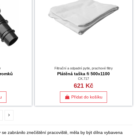
y
Filtrační a odpadní pytle, prachové filtry
tromků
Plátěná taška fi 500x1100
CK.717
621 Kč
u
Přidat do košíku
y se zabránilo znečištění pracoviště, měla by být dílna vybavena