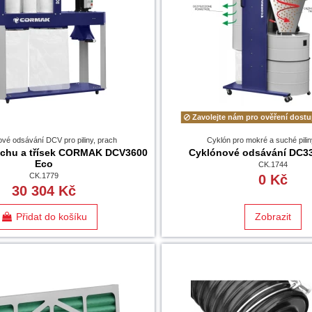
Zavolejte nám pro ověření dostu
vé odsávání DCV pro piliny, prach
Cyklón pro mokré a suché pilin
chu a třísek CORMAK DCV3600
Cyklónové odsávání DC33
Eco
CK.1744
CK.1779
0 Kč
30 304 Kč
Přidat do košíku
Zobrazit