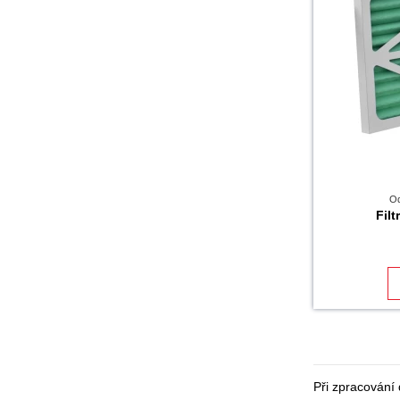
Od
Filt
Při zpracování 