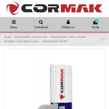
0
Menu
Vyhledávání
Přihlásit se
Košík
Domů
Dřevoobráběcí stroje Cormak
Odsávání pilin, hoblin a prachu
Odsávání v místě výkonu práce
Odsávání pilin FM 230