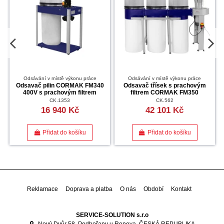
Odsávání v místě výkonu práce
Odsávání v místě výkonu práce
Odsavač pilin CORMAK FM340
Odsavač třísek s prachovým
400V s prachovým filtrem
filtrem CORMAK FM350
CK.1353
CK.562
16 940 Kč
42 101 Kč
Přidat do košíku
Přidat do košíku
Reklamace
Doprava a platba
O nás
Období
Kontakt
SERVICE-SOLUTION s.r.o