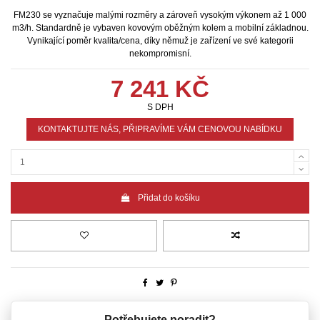
FM230 se vyznačuje malými rozměry a zároveň vysokým výkonem až 1 000
m3/h. Standardně je vybaven kovovým oběžným kolem a mobilní základnou.
Vynikající poměr kvalita/cena, díky němuž je zařízení ve své kategorii
nekompromisní.
7 241 KČ
S DPH
KONTAKTUJTE NÁS, PŘIPRAVÍME VÁM CENOVOU NABÍDKU
Přidat do košíku
Potřebujete poradit?