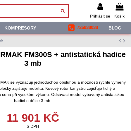
Přihlásit se
Košík
725838038
KOMPRESORY
BLOG
mb
ORMAK FM300S + antistatická hadice
3 mb
MAK se vyznačují jednoduchou obsluhou a možností rychlé výměny
lečky zajišťuje mobilitu. Kovový rotor kanystru zajišťuje tichý a
á cena při vysokém výkonu. Odsávací model vybavený antistatickou
hadicí o délce 3 mb.
11 901 KČ
S DPH