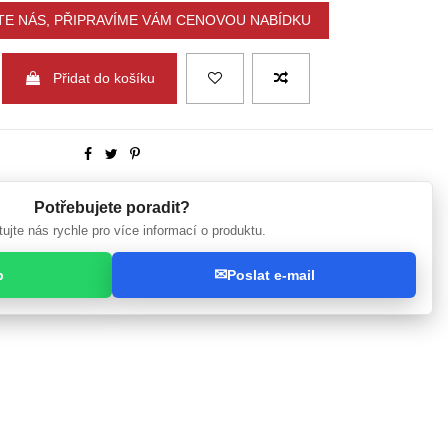
E NÁS, PŘIPRAVÍME VÁM CENOVOU NABÍDKU
Přidat do košíku
Potřebujete poradit?
ujte nás rychle pro více informací o produktu.
✉
p
Poslat e-mail