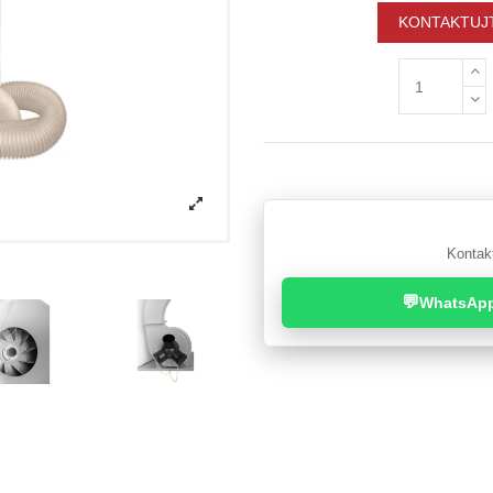
KONTAKTUJT
Kontakt
💬
WhatsAp