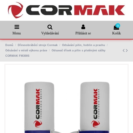
0
Menu
Vyhledávání
Přihlásit se
Košík
Domů
Dřevoobráběcí stroje Cormak
Odsávání pilin, hoblin a prachu
Odsávání v místě výkonu práce
Odsavač třísek a pilin s plstěnými sáčky
CORMAK FM300S