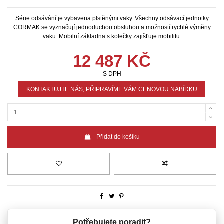
Série odsávání je vybavena plstěnými vaky. Všechny odsávací jednotky
CORMAK se vyznačují jednoduchou obsluhou a možností rychlé výměny
vaku. Mobilní základna s kolečky zajišťuje mobilitu.
12 487 KČ
S DPH
KONTAKTUJTE NÁS, PŘIPRAVÍME VÁM CENOVOU NABÍDKU
Přidat do košíku
Potřebujete poradit?