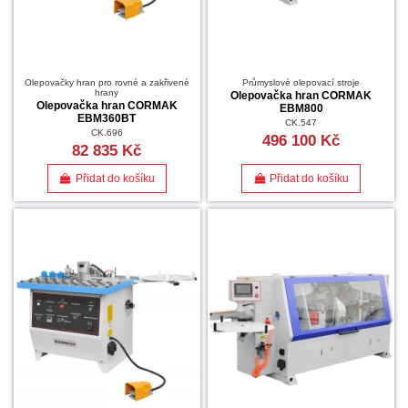
Olepovačky hran pro rovné a zakřivené
Průmyslové olepovací stroje
hrany
Olepovačka hran CORMAK
Olepovačka hran CORMAK
EBM800
EBM360BT
CK.547
CK.696
496 100 Kč
82 835 Kč
Přidat do košíku
Přidat do košíku