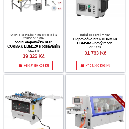
Stolní olepovačky hran pro rovné a
Ruční olepovačky hran
zakřivené hrany
Olepovačka hran CORMAK
Stolní olepovačka hran
EBM50A - nový model
CORMAK EBM120 s odsáváním
CK.1755
CK.2249
31 763 Kč
39 326 Kč
Přidat do košíku
Přidat do košíku