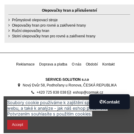
Olepovačky hran a příslušenství
Průmyslové olepovací stroje
Olepovačky hran pro rovné a zakřivené hrany
Ruční olepovačky hran
Stolní olepovačky hran pro rovné a zakřivené hrany
Reklamace
Doprava a platba
O nás
Období
Kontakt
SERVICE-SOLUTION s.r.o
Nový Dvůr 58, Podhořany u Ronova, ČESKÁ REPUBLIKA
+420 725 838 038
eshop@cormak.cz
Developed by
Ali Software Development
🇷🇴
✆
Kontakt
Soubory cookie používáme k zajištění správného fungování
webu, a také k analýze - jak náš eshop používáte.
Potvrzením souhlasíte s použitím cookies.
Accept