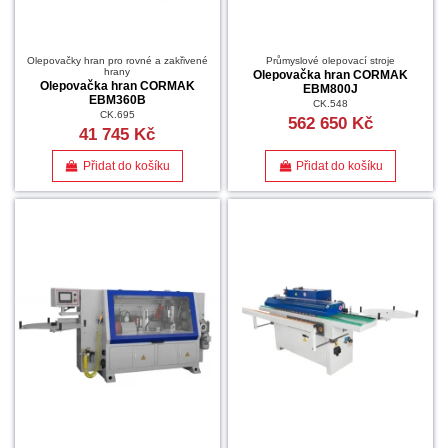
Olepovačky hran pro rovné a zakřivené
Průmyslové olepovací stroje
hrany
Olepovačka hran CORMAK
Olepovačka hran CORMAK
EBM800J
EBM360B
CK.548
CK.695
562 650 Kč
41 745 Kč
Přidat do košíku
Přidat do košíku