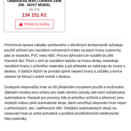
Olepovačka hran CORMAK EBM
200 - NOVÝ MODEL
CK.376
134 151 Kč
Přidat do košíku
Povrchová úprava nábytku vyrobeného z dřevěných komponentů vyžaduje
použití zařízení pro nanášení ochranných vrstev na jejich hrany a povrchy,
jako je elastofol, PVC nebo ABS. Proces dýhování lze rozdělit do pěti
hlavních fází. První z nich je nanášení lepidla na hranu desky, následuje
nanášení hrany z určeného materiálu a její přebytek se zafrézuje do roviny s
deskou. V dalších fázích se provádí úplné olepení hrany a začátky a konce
olepení se frézují v jedné rovině s deskou.
Dostupné olepovačky hran se liší především rozsahem použití a možnostmi.
Základní modely jsou určeny pro malé výrobní závody, kde není vyžadována
automatizace. Naopak pro provozy, kde je prioritou rychlost a přesnost, jsou
nejlepší volbou plně automatické stroje, které umožňují olepování hran nejen
u přímočarých, ale i zakřivených dílů. Ovládání automatických strojů na
olepování hran je velmi pohodlné a probíhá prostřednictvím elektronické
řídicí jednotky.