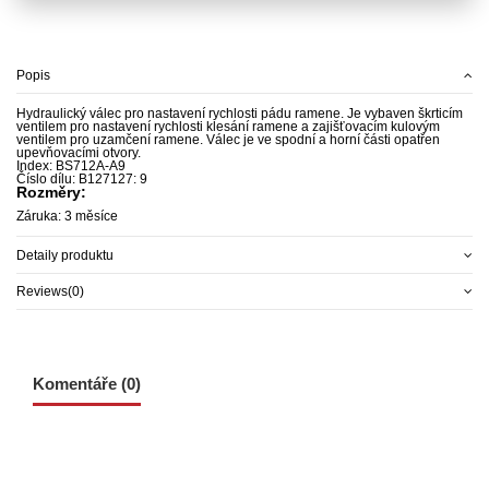
Popis
Hydraulický válec pro nastavení rychlosti pádu ramene. Je vybaven škrticím
ventilem pro nastavení rychlosti klesání ramene a zajišťovacím kulovým
ventilem pro uzamčení ramene. Válec je ve spodní a horní části opatřen
upevňovacími otvory.
Index: BS712A-A9
Číslo dílu: B127127: 9
Rozměry:
Záruka: 3 měsíce
Detaily produktu
Reviews
(0)
Komentáře (0)