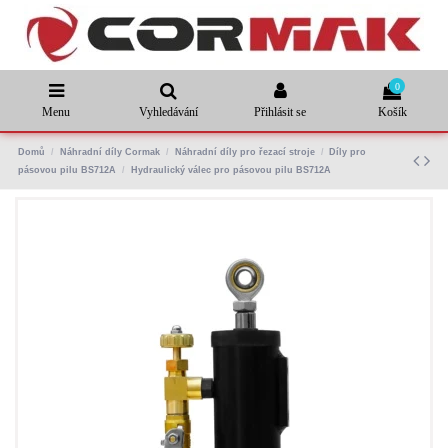
0
Menu
Vyhledávání
Přihlásit se
Košík
Domů
Náhradní díly Cormak
Náhradní díly pro řezací stroje
Díly pro
pásovou pilu BS712A
Hydraulický válec pro pásovou pilu BS712A