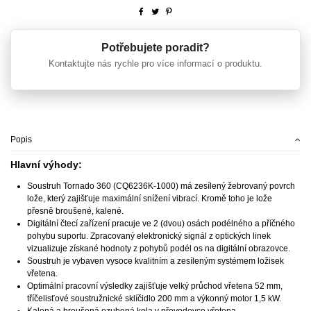
Potřebujete poradit?
Kontaktujte nás rychle pro více informací o produktu.
Popis
Hlavní výhody:
Soustruh Tornado 360 (CQ6236K-1000) má zesílený žebrovaný povrch
lože, který zajišťuje maximální snížení vibrací. Kromě toho je lože
přesně broušené, kalené.
Digitální čtecí zařízení pracuje ve 2 (dvou) osách podélného a příčného
pohybu suportu. Zpracovaný elektronický signál z optických linek
vizualizuje získané hodnoty z pohybů podél os na digitální obrazovce.
Soustruh je vybaven vysoce kvalitním a zesíleným systémem ložisek
vřetena.
Optimální pracovní výsledky zajišťuje velký průchod vřetena 52 mm,
tříčelisťové soustružnické sklíčidlo 200 mm a výkonný motor 1,5 kW.
Kalená a broušená ozubená kola v převodovce vřetena.