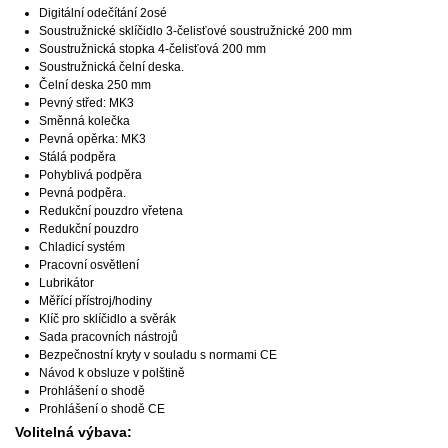
Digitální odečítání 2osé
Soustružnické sklíčidlo 3-čelisťové soustružnické 200 mm
Soustružnická stopka 4-čelisťová 200 mm
Soustružnická čelní deska.
Čelní deska 250 mm
Pevný střed: MK3
Směnná kolečka
Pevná opěrka: MK3
Stálá podpěra
Pohyblivá podpěra
Pevná podpěra.
Redukční pouzdro vřetena
Redukční pouzdro
Chladicí systém
Pracovní osvětlení
Lubrikátor
Měřící přístroj/hodiny
Klíč pro sklíčidlo a svěrák
Sada pracovních nástrojů
Bezpečnostní kryty v souladu s normami CE
Návod k obsluze v polštině
Prohlášení o shodě
Prohlášení o shodě CE
Volitelná výbava: