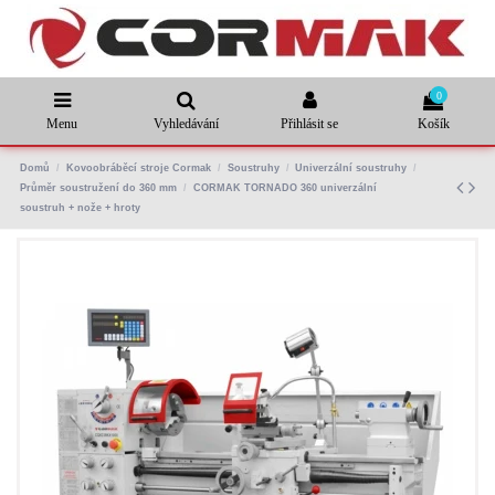
0
Menu
Vyhledávání
Přihlásit se
Košík
Domů
Kovoobráběcí stroje Cormak
Soustruhy
Univerzální soustruhy
Průměr soustružení do 360 mm
CORMAK TORNADO 360 univerzální
soustruh + nože + hroty