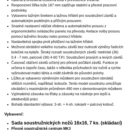
Responzivní šířka lože 187 mm zajišťuje stabilní a přesné pracovní
podmínky.
Vybaveno tažným šnekem a tažnou hřídelí pro soustružení závitů a
automatickým podélným a příčným posuvem.
Snadné nastavení otáček vřetena a automatického posuvu z
ergonomického ovládacího panelu na převody. Aretace volby posuvu
pomocí tažného šroubu nebo pomocí hřídele.
Nastavitelná spojka proti přetížení na tažném hřídeli.
Možnost obrábění velkého rozsahu závitů bez nutnosti výměny řadicích
koleček na kytaře. Široký rozsah soustružených závitů: metrické (36)
0,4 - 7 mm, palcové (36) 4-60 T.P.I. Soustružení pravých a levých závitů.
Časovač otáčení závitů určený pro přesné počítání závitů. Funkce je
určena k úspoře času, takže v několika průchodech lze ručně a rychle
vyšroubovat matici táhla a vrátit závitník do původní polohy.
Lůžko je vybaveno výměnným můstkem pro soustružení obrobků
větších rozměrů, například: kotouče. Tento model soustruhu umožňuje
obrábění s maximálním průměrem 490 mm s demontovaným můstkem.
Vyjímatelná zásuvka na třísky a zásuvky na nástroje pro lepší a
efektivnější práci.
Bohatá standardní výbava: 3-sh. + 4-sh. rukojeti + palcový kotouč.
Vybavení:
Sada soustružnických nožů 16x16, 7 ks. (skládací)
Přesné soustružnické centrum MK3