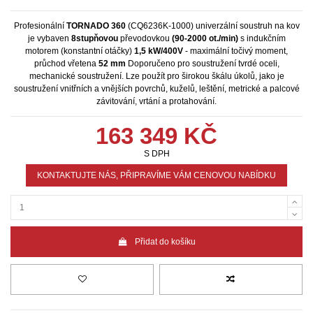
Profesionální
TORNADO 360
(CQ6236K-1000) univerzální soustruh na kov
je vybaven
8stupňovou
převodovkou
(90-2000 ot./min)
s indukčním
motorem (konstantní otáčky)
1,5 kW/400V
- maximální točivý moment,
průchod vřetena
52 mm
Doporučeno pro soustružení tvrdé oceli,
mechanické soustružení. Lze použít pro širokou škálu úkolů, jako je
soustružení vnitřních a vnějších povrchů, kuželů, leštění, metrické a palcové
závitování, vrtání a protahování.
163 349 KČ
S DPH
KONTAKTUJTE NÁS, PŘIPRAVÍME VÁM CENOVOU NABÍDKU
Přidat do košíku