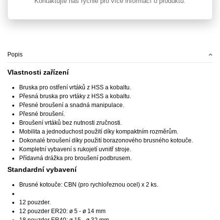
Kontaktujte nás rychle pro více informací o produktu.
Popis
Vlastnosti zařízení
Bruska pro ostření vrtáků z HSS a kobaltu.
Přesná bruska pro vrtáky z HSS a kobaltu.
Přesné broušení a snadná manipulace.
Přesné broušení.
Broušení vrtáků bez nutnosti zručnosti.
Mobilita a jednoduchost použití díky kompaktním rozměrům.
Dokonalé broušení díky použití borazonového brusného kotouče.
Kompletní vybavení s rukojetí uvnitř stroje.
Přídavná drážka pro broušení podbrusem.
Standardní vybavení
Brusné kotouče: CBN (pro rychlořeznou ocel) x 2 ks.
12 pouzder.
12 pouzder ER20: ø 5 - ø 14 mm