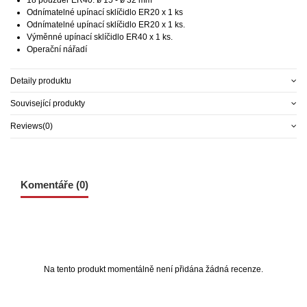
18 pouzder ER40: ø 15 - ø 32 mm
Odnímatelné upínací sklíčidlo ER20 x 1 ks
Odnímatelné upínací sklíčidlo ER20 x 1 ks.
Výměnné upínací sklíčidlo ER40 x 1 ks.
Operační nářadí
Detaily produktu
Související produkty
Reviews
(0)
Komentáře (0)
Na tento produkt momentálně není přidána žádná recenze.