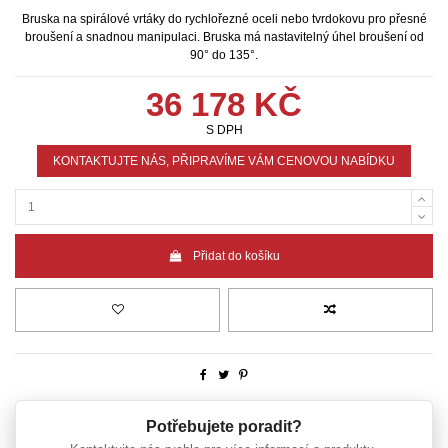
Bruska na spirálové vrtáky do rychlořezné oceli nebo tvrdokovu pro přesné
broušení a snadnou manipulaci. Bruska má nastavitelný úhel broušení od
90° do 135°.
36 178 KČ
S DPH
KONTAKTUJTE NÁS, PŘIPRAVÍME VÁM CENOVOU NABÍDKU
Přidat do košíku
Potřebujete poradit?