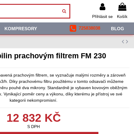
Přihlásit se
Košík
725838038
KOMPRESORY
BLOG
ilin prachovým filtrem FM 230
avená prachovým filtrem, se vyznačuje malými rozměry a zároveň
/h. Díky prachovému filtru použitému v tomto odsavači můžeme
průměru pouhé dva mikrony. Standardně je vybaven kovovým oběžným
 Vynikající poměr ceny a výkonu, díky kterému je přístroj ve své
kategorii nekompromisní.
12 832 KČ
S DPH