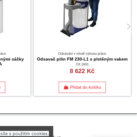
ráce
Odsávání v místě výkonu práce
těnými sáčky
Odsavač pilin FM 230-L1 s plstěným vakem
A
CK.1601
8 622 Kč
u
Přidat do košíku
síte s použitím cookies.