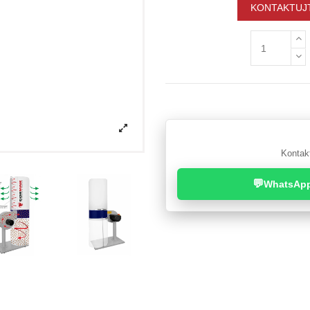
KONTAKTUJT
Kontakt
💬
WhatsAp