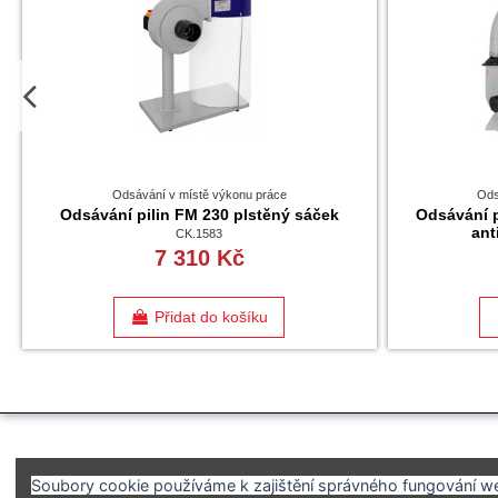
Odsávání v místě výkonu práce
Ods
Odsávání pilin FM 230 plstěný sáček
Odsávání 
ant
CK.1583
7 310 Kč
Přidat do košíku
Soubory cookie používáme k zajištění správného fungování web