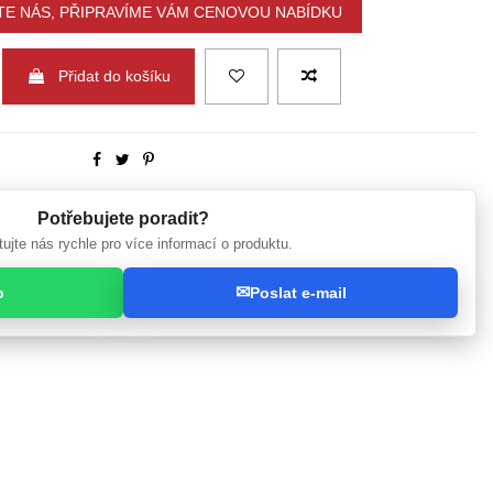
E NÁS, PŘIPRAVÍME VÁM CENOVOU NABÍDKU
Přidat do košíku
Potřebujete poradit?
ujte nás rychle pro více informací o produktu.
✉
p
Poslat e-mail