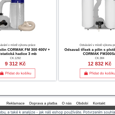
ávání v místě výkonu práce
Odsávání v místě výkonu p
pilin CORMAK FM 300 400V +
Odsavač třísek a pilin s pls
istatická hadice 3 mb
CORMAK FM300S
CK.1292
CK.384
9 312 Kč
12 832 Kč
Přidat do košíku
Přidat do košík
Reklamace
Doprava a platba
O nás
Období
Kontakt
u, a také k analýze - jak náš eshop používáte. Potvrzením souhla