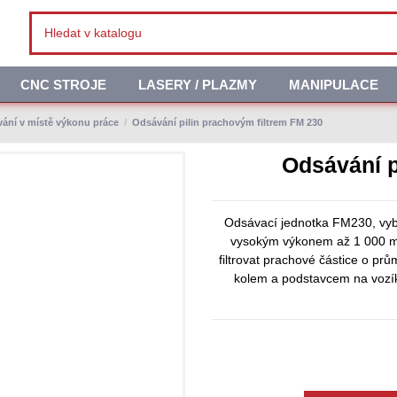
CNC STROJE
LASERY / PLAZMY
MANIPULACE
ání v místě výkonu práce
Odsávání pilin prachovým filtrem FM 230
Odsávání p
Odsávací jednotka FM230, vyb
vysokým výkonem až 1 000 m3
filtrovat prachové částice o 
kolem a podstavcem na vozík.