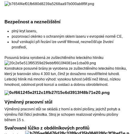
Bezpečnost a neznečištění
plný kryt laseru,
pozorovací okénko s ochranným sklem laseru v evropské normě CE,
kouř vznikající při řezání lze uvnitř filtrovat, neznečišťuje životní
prostředí,
Posuvná brána vyrobená ze zušlechtěného leteckého hliníku
Konstrukce posuvné brány je vyrobena ze zušlechtěného leteckého hliníku,
který je tvarován silou 4 300 tun, čímž je dosaženo neuvěřitelné tuhosti.
Letecký hliník má mnoho výhod: vysokou tuhost (větší než litina), nízkou
hmotnost, odolnost proti korozi a oxidaci a dobrou obrobitelnost.
Výměnný pracovní stůl
Výměnný pracovní stůl se skládá z horní a dolní plošiny, jejichž pohyb a
výměnu řídí řídicí jednotka. Stroj je schopen realizovat výměnu plošiny
během 15 s.
Svařované lůžko z obdélníkových profilů