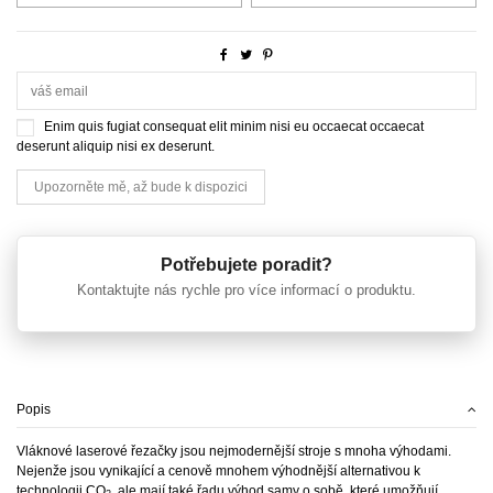
Enim quis fugiat consequat elit minim nisi eu occaecat occaecat
deserunt aliquip nisi ex deserunt.
Potřebujete poradit?
Kontaktujte nás rychle pro více informací o produktu.
Popis
Vláknové laserové řezačky jsou nejmodernější stroje s mnoha výhodami.
Nejenže jsou vynikající a cenově mnohem výhodnější alternativou k
technologii CO
, ale mají také řadu výhod samy o sobě, které umožňují