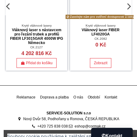
Zavolejte nám pro ověření dostupnosti a ceny.
Kryté vláknové lasery
Kryté vláknové lasery
Vláknový laser s nástavcem
Vláknový laser FIBER
pro řezání trubek a profilů
LF4020GA
FIBER LF3015GAR 4000W IPG
CK.2082
Německo
0 Kč
CK.2127
4 202 816 Kč
Přidat do košíku
Zobrazit
Reklamace
Doprava a platba
O nás
Období
Kontakt
SERVICE-SOLUTION s.r.o
Nový Dvůr 58, Podhořany u Ronova, ČESKÁ REPUBLIKA
+420 725 838 038
eshop@cormak.cz
Developed by
Ali Software Development
🇷🇴
✆
Kontakt
Soubory cookie používáme k zajištění správného fungování