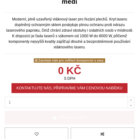
mědi
Moderní, plně uzavřený vláknový laser pro řezání plechů. Kryt laseru
doplněný ochranným sklem poskytuje plnou ochranu proti odrazu
laserového paprsku, čímž chrání zdraví obsluhy i ostatních osob v místnosti.
K dispozici je řada laserů s výkonem od 1000 W do 8000 W, přičemž
komponenty nejvyšší kvality zajišťují dlouhé a bezproblémové používání
vláknového laseru.
Zavolejte nám pro ověření dostupnosti a ceny.
0 KČ
S DPH
KONTAKTUJTE NÁS, PŘIPRAVÍME VÁM CENOVOU NABÍDKU
Přidat do košíku