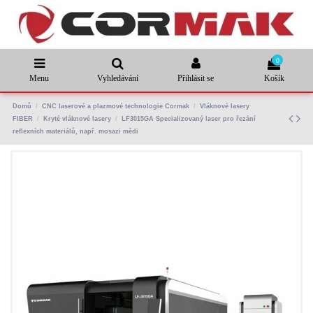
0
Menu
Vyhledávání
Přihlásit se
Košík
Domů
CNC laserové a plazmové technologie Cormak
Vláknové lasery
FIBER
Kryté vláknové lasery
LF3015GA Specializovaný laser pro řezání
reflexních materiálů, např. mosazi mědi