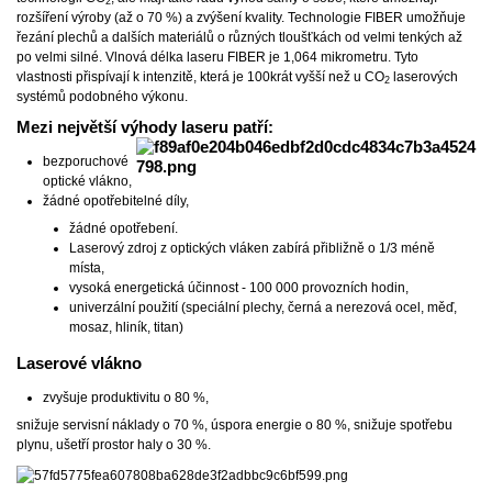
2
rozšíření výroby (až o 70 %) a zvýšení kvality. Technologie FIBER umožňuje
řezání plechů a dalších materiálů o různých tloušťkách od velmi tenkých až
po velmi silné. Vlnová délka laseru FIBER je 1,064 mikrometru. Tyto
vlastnosti přispívají k intenzitě, která je 100krát vyšší než u CO
laserových
2
systémů podobného výkonu.
Mezi největší výhody laseru patří:
bezporuchové
optické vlákno,
žádné opotřebitelné díly,
žádné opotřebení.
Laserový zdroj z optických vláken zabírá přibližně o 1/3 méně
místa,
vysoká energetická účinnost - 100 000 provozních hodin,
univerzální použití (speciální plechy, černá a nerezová ocel, měď,
mosaz, hliník, titan)
Laserové vlákno
zvyšuje produktivitu o 80 %,
snižuje servisní náklady o 70 %, úspora energie o 80 %, snižuje spotřebu
plynu, ušetří prostor haly o 30 %.