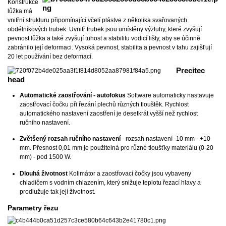
Konstrukce
lůžka má
vnitřní strukturu připomínající včelí plástve z několika svařovaných
obdélníkových trubek. Uvnitř trubek jsou umístěny výztuhy, které zvyšují
pevnost lůžka a také zvyšují tuhost a stabilitu vodicí lišty, aby se účinně
zabránilo její deformaci. Vysoká pevnost, stabilita a pevnost v tahu zajišťují
20 let používání bez deformací.
Precitec
head
Automatické zaostřování - autofokus
Software automaticky nastavuje
zaostřovací čočku při řezání plechů různých tlouštěk. Rychlost
automatického nastavení zaostření je desetkrát vyšší než rychlost
ručního nastavení.
Zvětšený rozsah ručního nastavení
- rozsah nastavení -10 mm - +10
mm. Přesnost 0,01 mm je použitelná pro různé tloušťky materiálu (0-20
mm) - pod 1500 W.
Dlouhá životnost
Kolimátor a zaostřovací čočky jsou vybaveny
chladičem s vodním chlazením, který snižuje teplotu řezací hlavy a
prodlužuje tak její životnost.
Parametry řezu