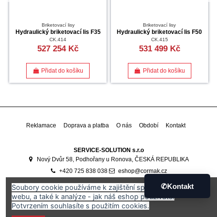
Briketovací lisy
Briketovací lisy
Hydraulický briketovací lis F35
Hydraulický briketovací lis F50
CK.414
CK.415
527 254 Kč
531 499 Kč
Přidat do košíku
Přidat do košíku
Reklamace
Doprava a platba
O nás
Období
Kontakt
SERVICE-SOLUTION s.r.o
Nový Dvůr 58, Podhořany u Ronova, ČESKÁ REPUBLIKA
+420 725 838 038
eshop@cormak.cz
Developed by
Ali Software Development
🇷🇴
✆
Kontakt
Soubory cookie používáme k zajištění správného fungování
webu, a také k analýze - jak náš eshop používáte.
Potvrzením souhlasíte s použitím cookies.