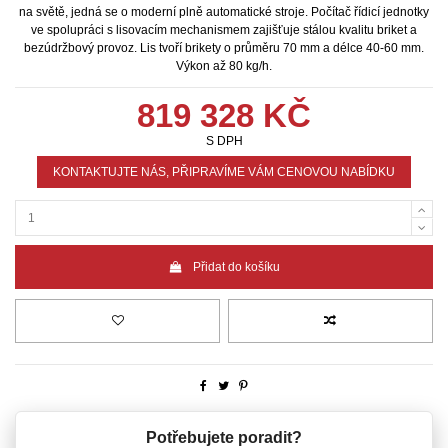
na světě, jedná se o moderní plně automatické stroje. Počítač řídicí jednotky
ve spolupráci s lisovacím mechanismem zajišťuje stálou kvalitu briket a
bezúdržbový provoz. Lis tvoří brikety o průměru 70 mm a délce 40-60 mm.
Výkon až 80 kg/h.
819 328 KČ
S DPH
KONTAKTUJTE NÁS, PŘIPRAVÍME VÁM CENOVOU NABÍDKU
Přidat do košíku
Potřebujete poradit?