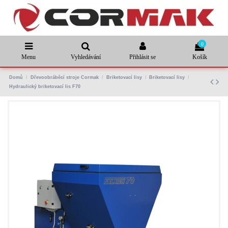
0
Menu
Vyhledávání
Přihlásit se
Košík
Domů
Dřevoobráběcí stroje Cormak
Briketovací lisy
Briketovací lisy
Hydraulický briketovací lis F70