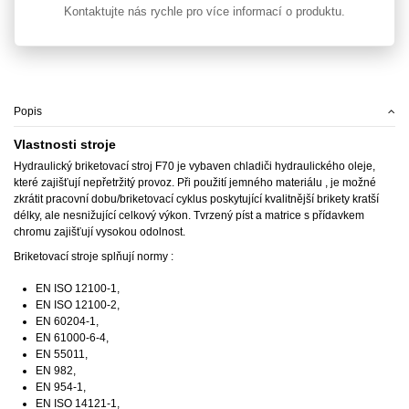
Kontaktujte nás rychle pro více informací o produktu.
Popis
Vlastnosti stroje
Hydraulický briketovací stroj F70 je vybaven chladiči hydraulického oleje,
které zajišťují nepřetržitý provoz. Při použití jemného materiálu , je možné
zkrátit pracovní dobu/briketovací cyklus poskytující kvalitnější brikety kratší
délky, ale nesnižující celkový výkon. Tvrzený píst a matrice s přídavkem
chromu zajišťují vysokou odolnost.
Briketovací stroje splňují normy :
EN ISO 12100-1,
EN ISO 12100-2,
EN 60204-1,
EN 61000-6-4,
EN 55011,
EN 982,
EN 954-1,
EN ISO 14121-1,