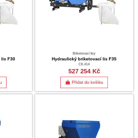
Briketovací lisy
 lis F30
Hydraulický briketovací lis F35
CK.414
527 254 Kč
u
Přidat do košíku