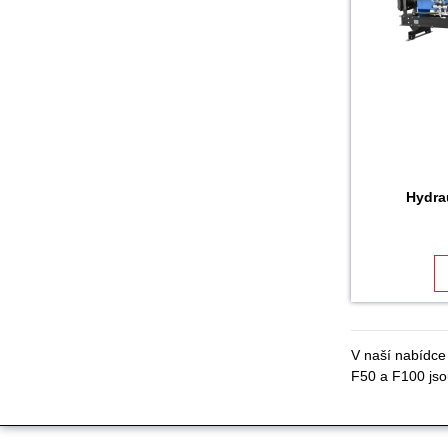
Hydrau
V naší nabídce 
F50 a F100 jsou