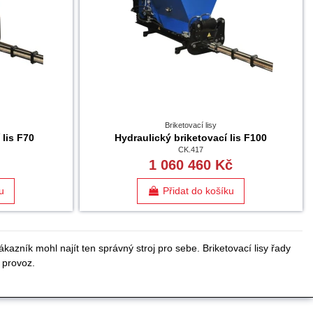
Briketovací lisy
 lis F70
Hydraulický briketovací lis F100
CK.417
1 060 460 Kč
u
Přidat do košíku
kazník mohl najít ten správný stroj pro sebe. Briketovací lisy řady
ý provoz.