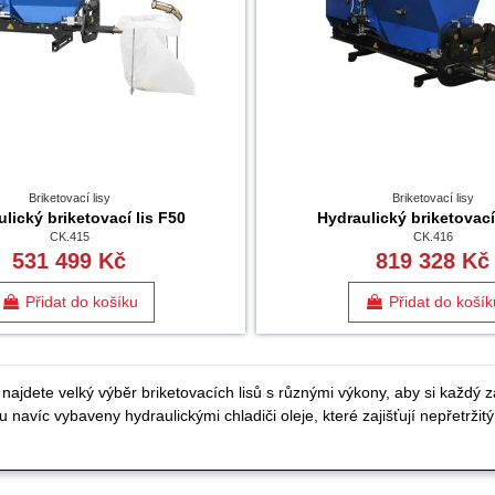
Briketovací lisy
Briketovací lisy
lický briketovací lis F50
Hydraulický briketovací
CK.415
CK.416
531 499 Kč
819 328 Kč
Přidat do košíku
Přidat do košík
najdete velký výběr briketovacích lisů s různými výkony, aby si každý zá
 navíc vybaveny hydraulickými chladiči oleje, které zajišťují nepřetržit