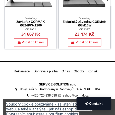
Závitořezy
Závitořezy
Závitořez CORMAK
Elektrický závitořez CORMAK
RG24PWx1200
RGM16W
CK.1902
CK.1387
34 667 Kč
23 474 Kč
Přidat do košíku
Přidat do košíku
Reklamace
Doprava a platba
O nás
Období
Kontakt
SERVICE-SOLUTION s.r.o
Nový Dvůr 58, Podhořany u Ronova, ČESKÁ REPUBLIKA
+420 725 838 038
eshop@cormak.cz
Developed by
Ali Software Development
🇷🇴
✆
Kontakt
Soubory cookie používáme k zajištění správného fungování
webu, a také k analýze - jak náš eshop používáte.
Potvrzením souhlasíte s použitím cookies.