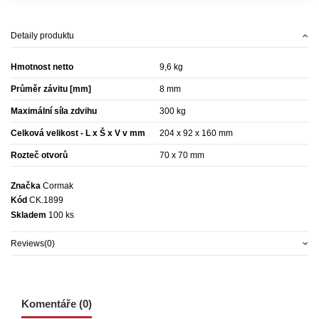
Detaily produktu
Hmotnost netto
9,6 kg
Průměr závitu [mm]
8 mm
Maximální síla zdvihu
300 kg
Celková velikost - L x Š x V v mm
204 x 92 x 160 mm
Rozteč otvorů
70 x 70 mm
Značka
Cormak
Kód
CK.1899
Skladem
100 ks
Reviews
(0)
Komentáře (0)