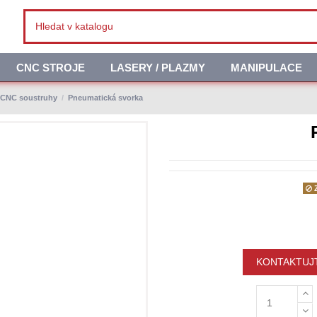
CNC STROJE
LASERY / PLAZMY
MANIPULACE
o CNC soustruhy
Pneumatická svorka
Z
KONTAKTUJT