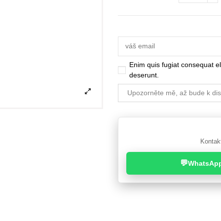
Enim quis fugiat consequat el
deserunt.
Kontakt
💬
WhatsAp