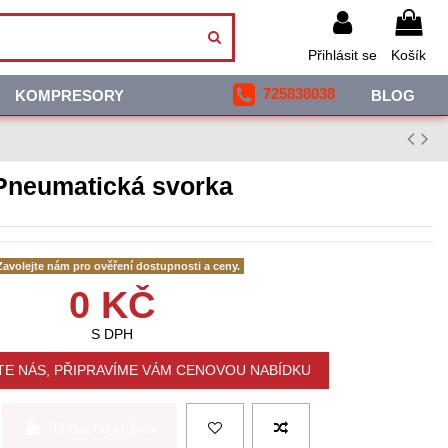
Přihlásit se
Košík
725838038
KOMPRESORY
BLOG
Pneumatická svorka
avolejte nám pro ověření dostupnosti a ceny.
0 KČ
S DPH
E NÁS, PŘIPRAVÍME VÁM CENOVOU NABÍDKU
Přidat do košíku