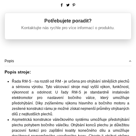
Potřebujete poradit?
Kontaktujte nás rychle pro více informací o produktu.
Popis
Popis stroje:
Řada RM-S - na rozdíl od RM - je určena pro ohýbání silnějších plechů
a sériovou výrobu. Tyto válcovací stroje mají vyšší výkon, funkčnost,
výkonnost a odolnost. U řady RM-S je standardně instalován
elektromotor pro nastavení bočního válce, který umožňuje
předohýbání. Díky zvýšenému výkonu hlavního a bočního motoru a
zesílené konstrukci rámu je možné získat nejmenší průměry ohýbaných
dílů z nejtlustších plechů.
Asymetrická konstrukce válečkového systému umožňuje předohýbání
plechu pohybem bočního válečku. Ohýbání konců plechu je důležitou
pracovní funkcí pro zajištění kvality konečného dílu a umožňuje
dosáhnout rovnoměrného uzavřeného tvaru. Chcete-li ohýbat oběma