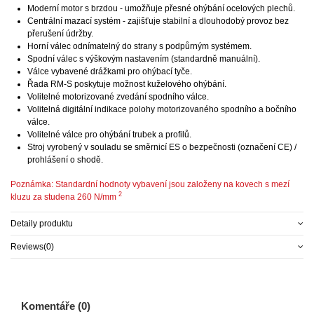
Moderní motor s brzdou - umožňuje přesné ohýbání ocelových plechů.
Centrální mazací systém - zajišťuje stabilní a dlouhodobý provoz bez
přerušení údržby.
Horní válec odnímatelný do strany s podpůrným systémem.
Spodní válec s výškovým nastavením (standardně manuální).
Válce vybavené drážkami pro ohýbací tyče.
Řada RM-S poskytuje možnost kuželového ohýbání.
Volitelné motorizované zvedání spodního válce.
Volitelná digitální indikace polohy motorizovaného spodního a bočního
válce.
Volitelné válce pro ohýbání trubek a profilů.
Stroj vyrobený v souladu se směrnicí ES o bezpečnosti (označení CE) /
prohlášení o shodě.
Poznámka: Standardní hodnoty vybavení jsou založeny na kovech s mezí
2
kluzu za studena 260 N/mm
Detaily produktu
Reviews
(0)
Komentáře (0)