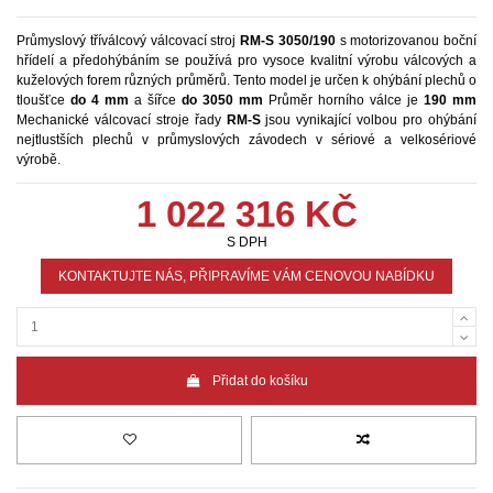
Průmyslový tříválcový válcovací stroj
RM-S
3050/190
s motorizovanou boční
hřídelí a předohýbáním se používá pro vysoce kvalitní výrobu válcových a
kuželových forem různých průměrů. Tento model je určen k ohýbání plechů o
tloušťce
do 4 mm
a šířce
do 3050 mm
Průměr horního válce je
190 mm
Mechanické válcovací stroje řady
RM-S
jsou vynikající volbou pro ohýbání
nejtlustších plechů v průmyslových závodech v sériové a velkosériové
výrobě.
1 022 316 KČ
S DPH
KONTAKTUJTE NÁS, PŘIPRAVÍME VÁM CENOVOU NABÍDKU
Přidat do košíku