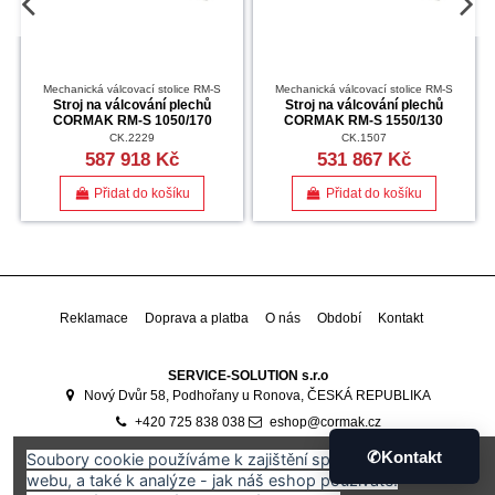
Mechanická válcovací stolice RM-S
Mechanická válcovací stolice RM-S
Stroj na válcování plechů
Stroj na válcování plechů
CORMAK RM-S 1050/170
CORMAK RM-S 1550/130
CK.2229
CK.1507
587 918 Kč
531 867 Kč
Přidat do košíku
Přidat do košíku
Reklamace
Doprava a platba
O nás
Období
Kontakt
SERVICE-SOLUTION s.r.o
Nový Dvůr 58, Podhořany u Ronova, ČESKÁ REPUBLIKA
+420 725 838 038
eshop@cormak.cz
Developed by
Ali Software Development
🇷🇴
✆
Kontakt
Soubory cookie používáme k zajištění správného fungování
webu, a také k analýze - jak náš eshop používáte.