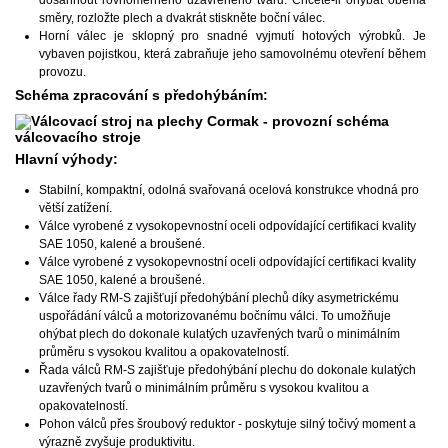
směry, rozložte plech a dvakrát stiskněte boční válec.
Horní válec je sklopný pro snadné vyjmutí hotových výrobků. Je
vybaven pojistkou, která zabraňuje jeho samovolnému otevření během
provozu.
Schéma zpracování s předohýbáním:
Hlavní výhody:
Stabilní, kompaktní, odolná svařovaná ocelová konstrukce vhodná pro
větší zatížení.
Válce vyrobené z vysokopevnostní oceli odpovídající certifikaci kvality
SAE 1050, kalené a broušené.
Válce vyrobené z vysokopevnostní oceli odpovídající certifikaci kvality
SAE 1050, kalené a broušené.
Válce řady RM-S zajišťují předohýbání plechů díky asymetrickému
uspořádání válců a motorizovanému bočnímu válci. To umožňuje
ohýbat plech do dokonale kulatých uzavřených tvarů o minimálním
průměru s vysokou kvalitou a opakovatelností.
Řada válců RM-S zajišťuje předohýbání plechu do dokonale kulatých
uzavřených tvarů o minimálním průměru s vysokou kvalitou a
opakovatelností.
Pohon válců přes šroubový reduktor - poskytuje silný točivý moment a
výrazně zvyšuje produktivitu.