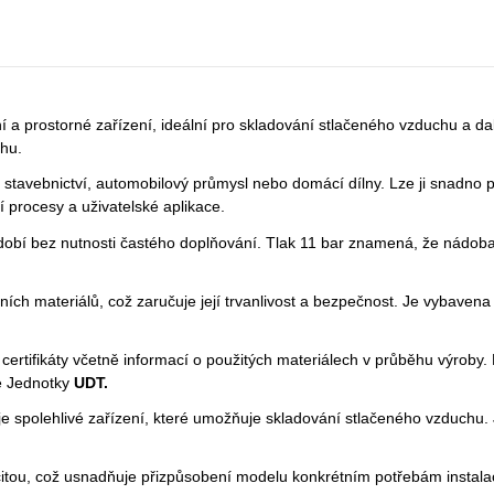
í a prostorné zařízení, ideální pro skladování stlačeného vzduchu a d
chu.
 stavebnictví, automobilový průmysl nebo domácí dílny. Lze ji snadno 
í procesy a uživatelské aplikace.
obí bez nutnosti častého doplňování. Tlak 11 bar znamená, že nádob
ích materiálů, což zaručuje její trvanlivost a bezpečnost. Je vybaven
 certifikáty včetně informací o použitých materiálech v průběhu výroby
é Jednotky
UDT.
je spolehlivé zařízení, které umožňuje skladování stlačeného vzduchu. Je
citou, což usnadňuje přizpůsobení modelu konkrétním potřebám instal