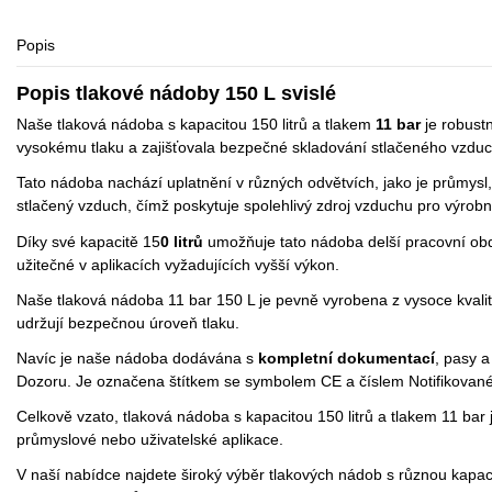
Popis
Popis tlakové nádoby 150 L svislé
Naše tlaková nádoba s kapacitou 150 litrů a tlakem
11 bar
je robustn
vysokému tlaku a zajišťovala bezpečné skladování stlačeného vzdu
Tato nádoba nachází uplatnění v různých odvětvích, jako je průmysl,
stlačený vzduch, čímž poskytuje spolehlivý zdroj vzduchu pro výrobn
Díky své kapacitě 15
0 litrů
umožňuje tato nádoba delší pracovní obd
užitečné v aplikacích vyžadujících vyšší výkon.
Naše tlaková nádoba 11 bar 150 L je pevně vyrobena z vysoce kvalitn
udržují bezpečnou úroveň tlaku.
Navíc je naše nádoba dodávána s
kompletní dokumentací
, pasy a
Dozoru. Je označena štítkem se symbolem CE a číslem Notifikovan
Celkově vzato, tlaková nádoba s kapacitou 150 litrů a tlakem 11 bar 
průmyslové nebo uživatelské aplikace.
V naší nabídce najdete široký výběr tlakových nádob s různou kapa