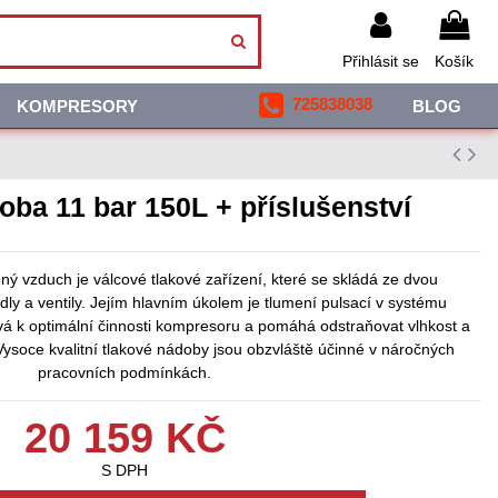
Přihlásit se
Košík
725838038
KOMPRESORY
BLOG
oba 11 bar 150L + příslušenství
ný vzduch je válcové tlakové zařízení, které se skládá ze dvou
rdly a ventily. Jejím hlavním úkolem je tlumení pulsací v systému
vá k optimální činnosti kompresoru a pomáhá odstraňovat vlhkost a
Vysoce kvalitní tlakové nádoby jsou obzvláště účinné v náročných
pracovních podmínkách.
20 159 KČ
S DPH