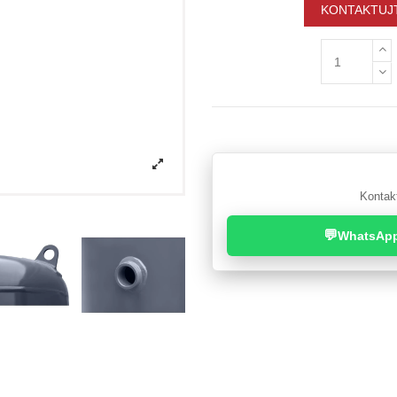
KONTAKTUJT
Kontakt
💬
WhatsAp