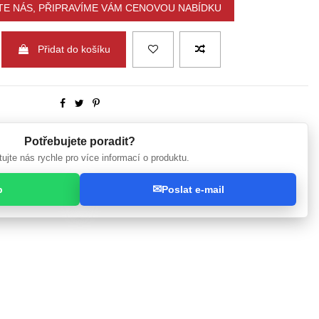
E NÁS, PŘIPRAVÍME VÁM CENOVOU NABÍDKU
Přidat do košíku
Potřebujete poradit?
ujte nás rychle pro více informací o produktu.
✉
p
Poslat e-mail