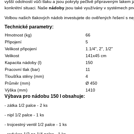
vyšší odolností vůči tlaku a jsou pokryty pečlivě připraveným lakem j
konkrétní situaci. Naše
nádoby
jsou také využívány v systémech pne
Volbou našich tlakových nádob investujete do ověřených řešení s ne
Technické parametry:
Hmotnost (kg)
66
Připojení
5
Velikost připojení
1.1/4", 2", 1/2"
Velikost
141x45 cm
Kapacita nádoby (l)
150
Pracovní tlak (bar)
11
Tloušťka stěny (mm)
4
Průměr (mm)
Ø 450
Výška (mm)
1410
Výbava pro nádobu 150 l obsahuje:
- zátka 1/2 palce - 2 ks
- nipl 1/2 palce - 1 ks
- trojcestný ventil 1/2 palce - 1 ks