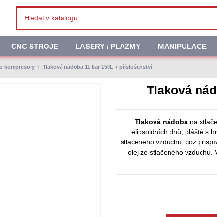
CNC STROJE
LASERY / PLAZMY
MANIPULACE
ro kompresory
Tlaková nádoba 11 bar 150L + příslušenství
Tlaková nád
Tlaková nádoba
na stlače
elipsoidních dnů, pláště s h
stlačeného vzduchu, což přispí
olej ze stlačeného vzduchu. 