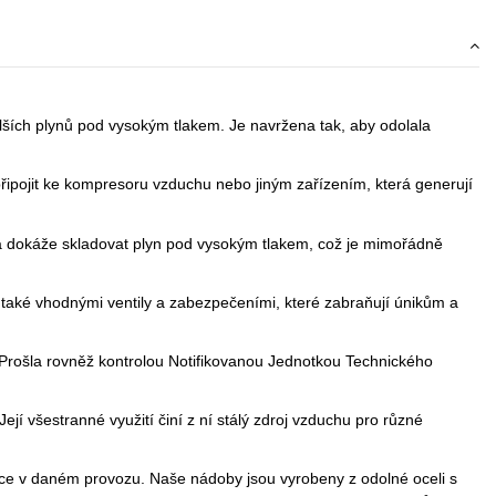
alších plynů pod vysokým tlakem. Je navržena tak, aby odolala
připojit ke kompresoru vzduchu nebo jiným zařízením, která generují
a dokáže skladovat plyn pod vysokým tlakem, což je mimořádně
a také vhodnými ventily a zabezpečeními, které zabraňují únikům a
. Prošla rovněž kontrolou Notifikovanou Jednotkou Technického
jí všestranné využití činí z ní stálý zdroj vzduchu pro různé
ace v daném provozu. Naše nádoby jsou vyrobeny z odolné oceli s