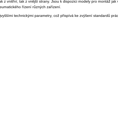
ak z vnitřní, tak z vnější strany. Jsou k dispozici modely pro montáž jak
umatického řízení různých zařízení.
jvyššími technickými parametry, což přispívá ke zvýšení standardů prác