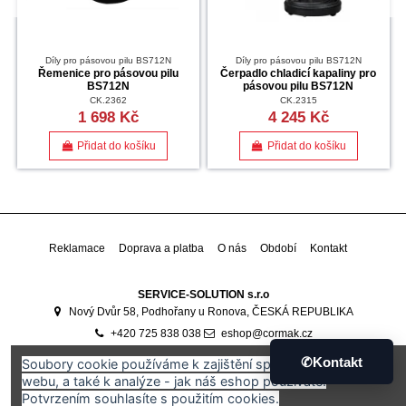
Díly pro pásovou pilu BS712N
Díly pro pásovou pilu BS712N
Řemenice pro pásovou pilu
Čerpadlo chladicí kapaliny pro
BS712N
pásovou pilu BS712N
CK.2362
CK.2315
1 698 Kč
4 245 Kč
Přidat do košíku
Přidat do košíku
Reklamace
Doprava a platba
O nás
Období
Kontakt
SERVICE-SOLUTION s.r.o
Nový Dvůr 58, Podhořany u Ronova, ČESKÁ REPUBLIKA
+420 725 838 038
eshop@cormak.cz
Developed by
Ali Software Development
🇷🇴
✆
Kontakt
Soubory cookie používáme k zajištění správného fungování
webu, a také k analýze - jak náš eshop používáte.
Potvrzením souhlasíte s použitím cookies.