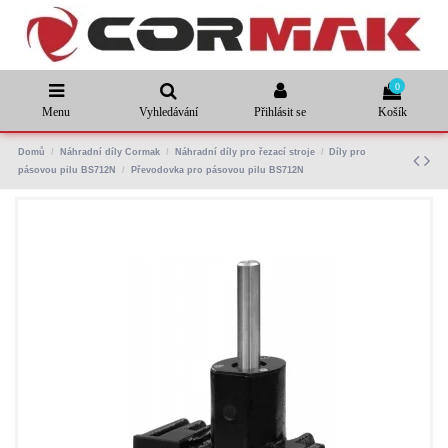
0
Menu
Vyhledávání
Přihlásit se
Košík
Domů
Náhradní díly Cormak
Náhradní díly pro řezací stroje
Díly pro
pásovou pilu BS712N
Převodovka pro pásovou pilu BS712N