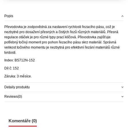
Popis
Převodovka je zodpovědná za nastavení rychlosti řezacího pásu, což je
nezbytné pro dosažení přesných a čistých řezů různých materiálů. Přesná
regulace otáček je pro různé typy prací klíčová. Převodovka zajišťuje
potřebný točivý moment pro pohon řezacího pásu skrz materiál. Správná
velikost točivého momentu je nezbytná pro efektivní řezání materiálů různé
tvrdosti.
Index: BS712N-152
Díl č: 152
Záruka: 3 měsíce.
Detaily produktu
Reviews
(0)
Komentáře (0)