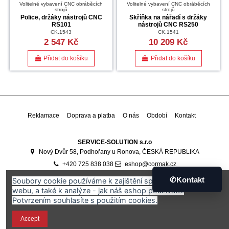
Volitelné vybavení CNC obráběcích
Volitelné vybavení CNC obráběcích
strojů
strojů
Police, držáky nástrojů CNC
Skříňka na nářadí s držáky
RS101
nástrojů CNC RS250
CK.1543
CK.1541
2 547 Kč
10 209 Kč
Přidat do košíku
Přidat do košíku
Reklamace
Doprava a platba
O nás
Období
Kontakt
SERVICE-SOLUTION s.r.o
Nový Dvůr 58, Podhořany u Ronova, ČESKÁ REPUBLIKA
+420 725 838 038
eshop@cormak.cz
Developed by
Ali Software Development
🇷🇴
✆
Kontakt
Soubory cookie používáme k zajištění správného fungování
webu, a také k analýze - jak náš eshop používáte.
Potvrzením souhlasíte s použitím cookies.
Accept