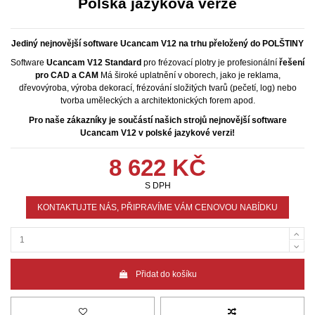
Polská jazyková verze
Jediný nejnovější software Ucancam V12 na trhu přeložený do POLŠTINY
Software
Ucancam V12 Standard
pro frézovací plotry je profesionální
řešení
pro CAD a CAM
Má široké uplatnění v oborech, jako je reklama,
dřevovýroba, výroba dekorací, frézování složitých tvarů (pečetí, log) nebo
tvorba uměleckých a architektonických forem apod.
Pro naše zákazníky je součástí našich strojů nejnovější software
Ucancam V12 v polské jazykové verzi!
8 622 KČ
S DPH
KONTAKTUJTE NÁS, PŘIPRAVÍME VÁM CENOVOU NABÍDKU
Přidat do košíku