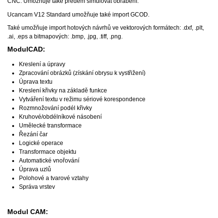
CNC. Umožňuje také předem simulovat obrábění.
Ucancam V12 Standard umožňuje také import GCOD.
Také umožňuje import hotových návrhů ve vektorových formátech: .dxf, .plt,
.ai, .eps a bitmapových: .bmp, .jpg, .tiff, .png.
ModulCAD:
Kreslení a úpravy
Zpracování obrázků (získání obrysu k vystřižení)
Úprava textu
Kreslení křivky na základě funkce
Vytváření textu v režimu sériové korespondence
Rozmnožování podél křivky
Kruhové/obdélníkové násobení
Umělecké transformace
Řezání čar
Logické operace
Transformace objektu
Automatické vnořování
Úprava uzlů
Polohové a tvarové vztahy
Správa vrstev
Modul CAM: