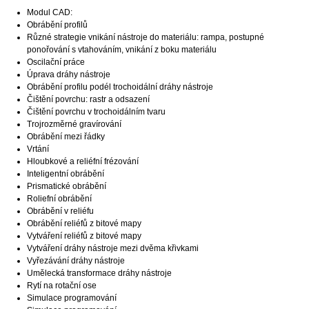
Modul CAD:
Obrábění profilů
Různé strategie vnikání nástroje do materiálu: rampa, postupné
ponořování s vtahováním, vnikání z boku materiálu
Oscilační práce
Úprava dráhy nástroje
Obrábění profilu podél trochoidální dráhy nástroje
Čištění povrchu: rastr a odsazení
Čištění povrchu v trochoidálním tvaru
Trojrozměrné gravírování
Obrábění mezi řádky
Vrtání
Hloubkové a reliéfní frézování
Inteligentní obrábění
Prismatické obrábění
Roliefní obrábění
Obrábění v reliéfu
Obrábění reliéfů z bitové mapy
Vytváření reliéfů z bitové mapy
Vytváření dráhy nástroje mezi dvěma křivkami
Vyřezávání dráhy nástroje
Umělecká transformace dráhy nástroje
Rytí na rotační ose
Simulace programování