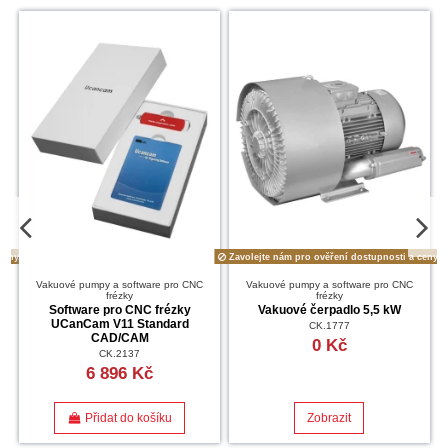
ceny.
Zavolejte nám pro ověření dostupnosti a ceny.
Vakuové pumpy a software pro CNC
Vakuové pumpy a software pro CNC
frézky
frézky
Software pro CNC frézky
Vakuové čerpadlo 5,5 kW
UCanCam V11 Standard
CK.1777
CAD/CAM
0 Kč
CK.2137
6 896 Kč
Přidat do košíku
Zobrazit