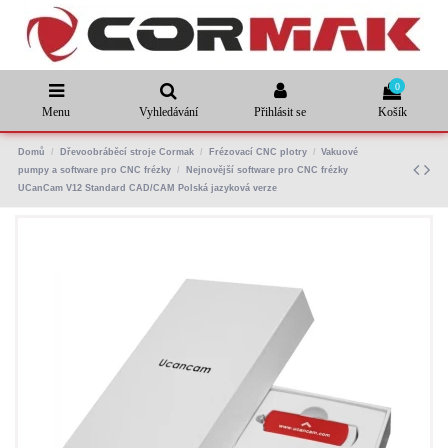
0
Menu
Vyhledávání
Přihlásit se
Košík
Domů
Dřevoobráběcí stroje Cormak
Frézovací CNC plotry
Vakuové
pumpy a software pro CNC frézky
Nejnovější software pro CNC frézky
UCanCam V12 Standard CAD/CAM Polská jazyková verze