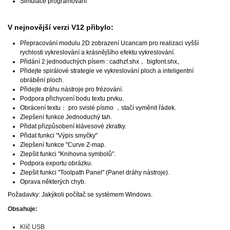
Simulace programování
V nejnovější verzi V12 přibylo:
Přepracování modulu 2D zobrazení Ucancam pro realizaci vyšší
rychlosti vykreslování a krásnějšího efektu vykreslování.
Přidání 2 jednoduchých písem : cadhzf.shx， bigfont.shx。
Přidejte spirálové strategie ve vykreslování ploch a inteligentní
obrábění ploch.
Přidejte dráhu nástroje pro frézování.
Podpora přichycení bodu textu prvku.
Obrácení textu： pro svislé písmo ，stačí vyměnit řádek.
Zlepšení funkce Jednoduchý tah.
Přidat přizpůsobení klávesové zkratky.
Přidat funkci "Výpis smyčky"
Zlepšení funkce "Curve Z-map.
Zlepšit funkci "Knihovna symbolů".
Podpora exportu obrázku.
Zlepšit funkci "Toolpath Panel" (Panel dráhy nástroje).
Oprava některých chyb.
Požadavky: Jakýkoli počítač se systémem Windows.
Obsahuje:
Klíč USB