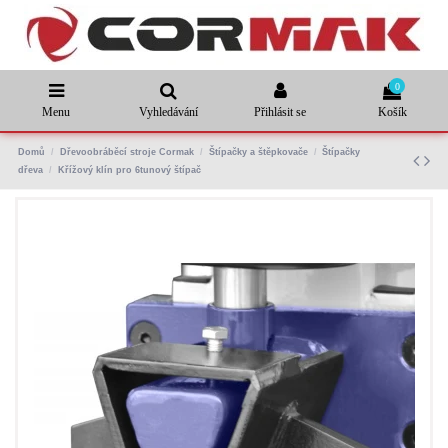
0
Menu
Vyhledávání
Přihlásit se
Košík
Domů
Dřevoobráběcí stroje Cormak
Štípačky a štěpkovače
Štípačky
dřeva
Křížový klín pro 6tunový štípač