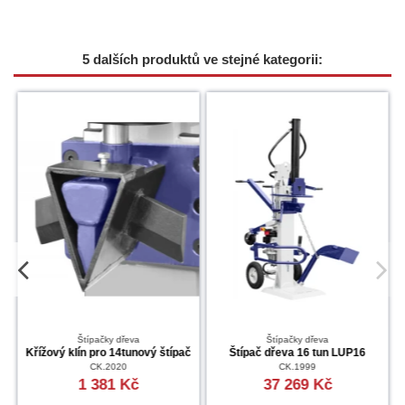
5 dalších produktů ve stejné kategorii:
Štípačky dřeva
Štípačky dřeva
típač
Štípač dřeva 8 tun LUP8E +
Štípač dřeva 14 tun LUP14
křížový klín
CK.1612
CK.2108
26 231 Kč
14 489 Kč