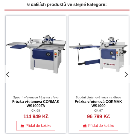
6 dalších produktů ve stejné kategorii:
Spodní vřetenové frézy na dřevo
Spodní vřetenové frézy na dřevo
-
Frézka vřetenová CORMAK
Frézka vřetenová CORMAK
WS1000TA
WS1000
CK.98
CK.97
114 949 Kč
96 799 Kč
Přidat do košíku
Přidat do košíku