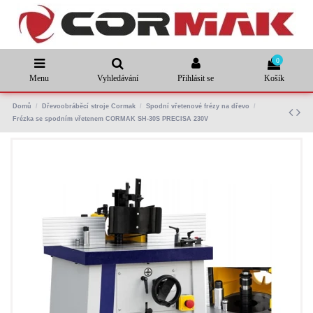
0
Menu
Vyhledávání
Přihlásit se
Košík
Domů
Dřevoobráběcí stroje Cormak
Spodní vřetenové frézy na dřevo
Frézka se spodním vřetenem CORMAK SH-30S PRECISA 230V