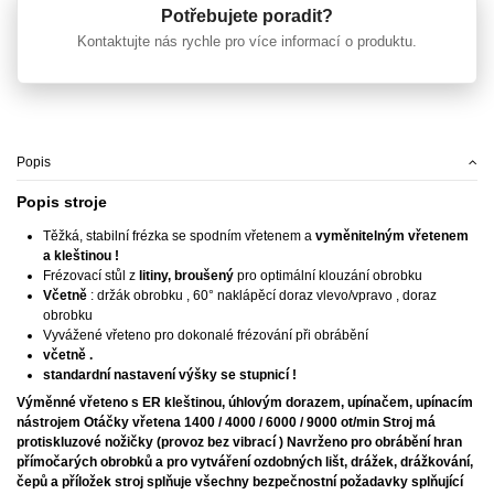
Potřebujete poradit?
Kontaktujte nás rychle pro více informací o produktu.
Popis
Popis stroje
Těžká, stabilní frézka se spodním vřetenem a
vyměnitelným vřetenem
a kleštinou !
Frézovací stůl z
litiny, broušený
pro optimální klouzání obrobku
Včetně
: držák obrobku , 60° naklápěcí doraz vlevo/vpravo , doraz
obrobku
Vyvážené vřeteno pro dokonalé frézování při obrábění
včetně .
standardní nastavení výšky se stupnicí !
Výměnné vřeteno s ER kleštinou, úhlovým dorazem, upínačem, upínacím
nástrojem Otáčky vřetena 1400 / 4000 / 6000 / 9000 ot/min Stroj má
protiskluzové nožičky
(provoz bez vibrací )
Navrženo pro obrábění hran
přímočarých obrobků a pro vytváření ozdobných lišt, drážek, drážkování,
čepů a příložek
stroj splňuje všechny bezpečnostní požadavky splňující