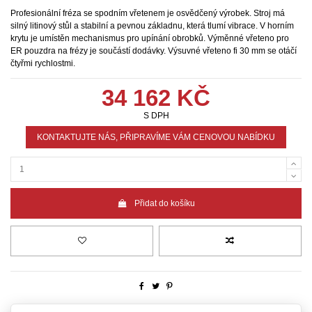
Profesionální fréza se spodním vřetenem je osvědčený výrobek. Stroj má
silný litinový stůl a stabilní a pevnou základnu, která tlumí vibrace. V horním
krytu je umístěn mechanismus pro upínání obrobků. Výměnné vřeteno pro
ER pouzdra na frézy je součástí dodávky. Výsuvné vřeteno fi 30 mm se otáčí
čtyřmi rychlostmi.
34 162 KČ
S DPH
KONTAKTUJTE NÁS, PŘIPRAVÍME VÁM CENOVOU NABÍDKU
Přidat do košíku