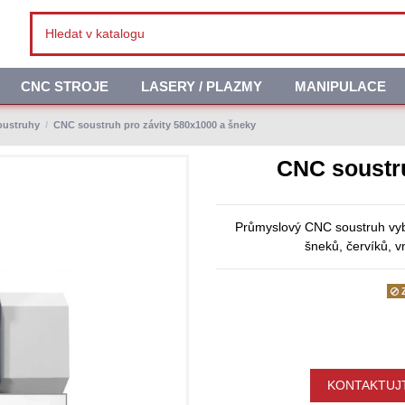
CNC STROJE
LASERY / PLAZMY
MANIPULACE
oustruhy
CNC soustruh pro závity 580x1000 a šneky
CNC soustru
Průmyslový CNC soustruh vyb
šneků, červíků, v
Z
KONTAKTUJT