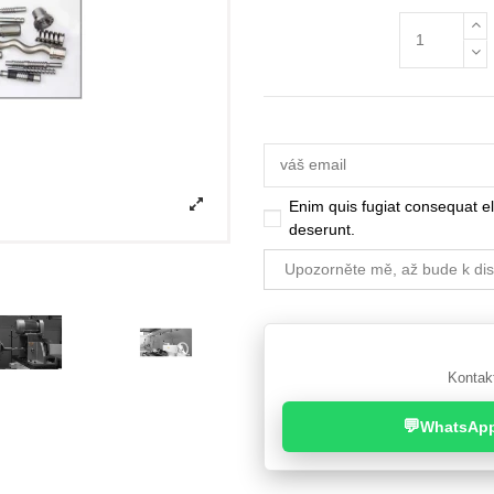
Enim quis fugiat consequat el
deserunt.
Kontakt
💬
WhatsAp