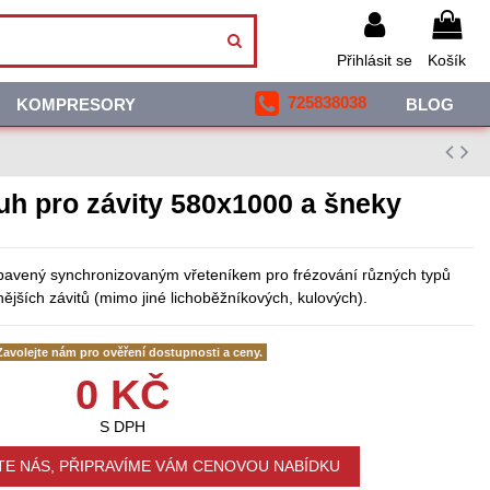
Přihlásit se
Košík
725838038
KOMPRESORY
BLOG
h pro závity 580x1000 a šneky
avený synchronizovaným vřeteníkem pro frézování různých typů
nějších závitů (mimo jiné lichoběžníkových, kulových).
avolejte nám pro ověření dostupnosti a ceny.
0 KČ
S DPH
E NÁS, PŘIPRAVÍME VÁM CENOVOU NABÍDKU