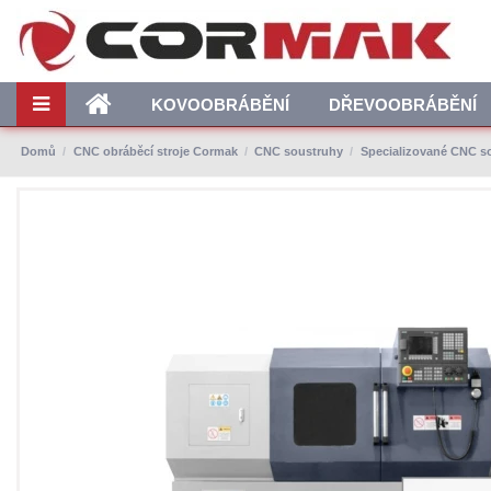
KOVOOBRÁBĚNÍ
DŘEVOOBRÁBĚNÍ
Domů
CNC obráběcí stroje Cormak
CNC soustruhy
Specializované CNC s