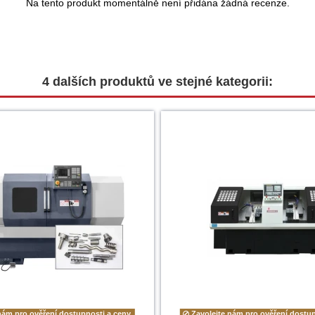
Na tento produkt momentálně není přidána žádná recenze.
4 dalších produktů ve stejné kategorii:
nám pro ověření dostupnosti a ceny.
Zavolejte nám pro ověření dostup