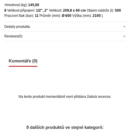
Hmotnost (kg):
145,00
8
Velikost připojení:
1/2", 2"
Velikost:
209,8 x 60 cm
Objem nádrže (l):
500
Pracovní tlak (bar):
11
Průměr (mm):
Ø 600
Výška (mm):
2100
].
Detaily produktu
Reviews
(0)
Komentáře (0)
Na tento produkt momentálně není přidána žádná recenze.
8 dalších produktů ve stejné kategorii: