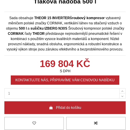
Tlaková nádoba 500 l
Sada obsahuje
THEOR 15 INVERTER
šroubový kompresor
vybavený
měničem polské značky CORMAK, vertikální láhev na stlačený vzduch o
objemu
500 l
a
sušičku IZBERG N30S
Šroubový kompresor polské značky
CORMAK
řady
THEOR
představuje nejmodernější pneumatické řešení v
kombinaci s použitím vysoce kvalitních materiálů a komponent. Nízké
provozní náklady, snadná obsluha, ergonomická a robustní konstrukce a
vysoký výkon stroje jsou zárukou efektivního a bezproblémového provozu.
169 804 KČ
S DPH
KONTAKTUJTE NÁS, PŘIPRAVÍME VÁM CENOVOU NABÍDKU
Přidat do košíku