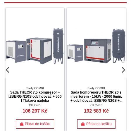
Sady COMBI
Sady COMBI
Sada THEOR 7,5 kompresor +
Sada kompresoru THEOR 20 s
IZBERG N10S odvlhčovač + 500
invertorem - 15kW - 2000 l/min.
l Tlaková nádoba
+ odvlhčovač IZBERG N20S +...
CK.2261
CK.2403
106 297 Kč
192 583 Kč
Přidat do košíku
Přidat do košíku