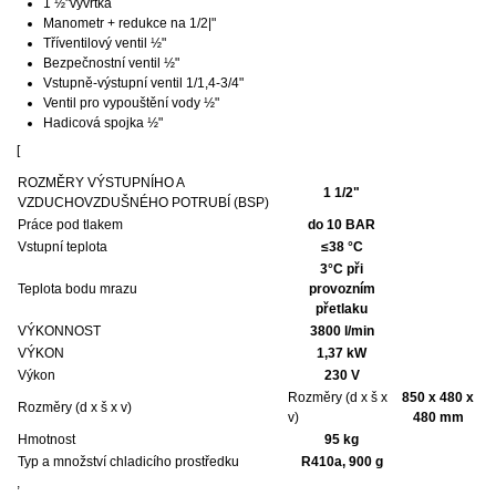
1 ½"vývrtka
Manometr + redukce na 1/2|"
Tříventilový ventil ½"
Bezpečnostní ventil ½"
Vstupně-výstupní ventil 1/1,4-3/4"
Ventil pro vypouštění vody ½"
Hadicová spojka ½"
[
ROZMĚRY VÝSTUPNÍHO A
1 1/2"
VZDUCHOVZDUŠNÉHO POTRUBÍ (BSP)
Práce pod tlakem
do 10 BAR
Vstupní teplota
≤38 °C
3°C při
Teplota bodu mrazu
provozním
přetlaku
VÝKONNOST
3800 l/min
VÝKON
1,37 kW
Výkon
230 V
Rozměry (d x š x
850 x 480 x
Rozměry (d x š x v)
v)
480 mm
Hmotnost
95 kg
Typ a množství chladicího prostředku
R410a, 900 g
,