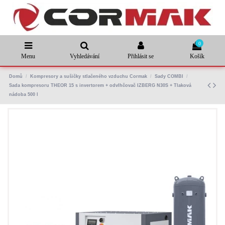
0
Menu
Vyhledávání
Přihlásit se
Košík
Domů
Kompresory a sušičky stlačeného vzduchu Cormak
Sady COMBI
Sada kompresoru THEOR 15 s invertorem + odvlhčovač IZBERG N30S + Tlaková
nádoba 500 l