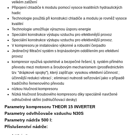
velkém zatížení
Připojení chladiče k modulu pomocí vysoce kvalitních hydraulických
hadic
Technologie použitá při konstrukci chladiče a modulu je rovněž vysoce
kvalitní
Technologie umožňuje výraznou úsporu energie
Speciální konstrukce výstupu vzduchu pro efektivnější provoz
Speciální konstrukce výstupu vzduchu pro efektivnější provoz.
V kompresoru je instalováno výkonné a robustní čerpadlo
Jedinečný filtrační systém s trojnásobným oddělením pro efektivní
provoz
kompresor využívá spolehlivé a bezpečné řešení, tj. systém přímého
převodu mezi motorem a šroubovým mechanismem (prostřednictvím
tzv. "drápkové spojky"), který zajišťuje: vysokou efektivní účinnost ;
účinnější redukci vibrací ; eliminaci nutnosti seřizování jako v případě
tradičního řemenového převodu
nízkou hlučnost kompresoru
Nízká hlučnost šroubového kompresoru díky speciálně navržené
odhlučněné skříni (odhlučňovací desky)
Parametry kompresoru THEOR 15 INVERTER
Parametry odvlhčovače vzduchu N30S
Parametry nádrže 500 l:
Příslušenství nádrže: