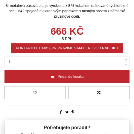
Bi-metalová pásová pila je vyrobena z 8 % kobaltem rafinované rychlořezné
oceli M42 spojené elektronovým paprskem s nosným pásem z německé
pružinové oceli.
666 KČ
S DPH
KONTAKTUJTE NÁS, PŘIPRAVÍME VÁM CENOVOU NABÍDKU
Přidat do košíku
Potřebujete poradit?