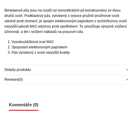
Bimetalové pily jsou na rozdíl od monolitických pil konstruovány ze dvou
druhů oceli. Podkladový pás, vyrobený z vysoce pružné pružinové oceli
odolné proti zlomení, je spojen elektronovým paprskem s rychlořeznou ocelí
nejvyšší jakosti M42 odolnou proti opotřebení. To umožňuje výrazné zvýšení
účinnosti, a tím i snížení nákladů na pracovní sílu.
Vysokootáčková ocel M42
Spojování elektronovým paprskem
Pás vyrobený z oceli nejvyšší kvality
Detaily produktu
Reviews
(0)
Komentáře (0)