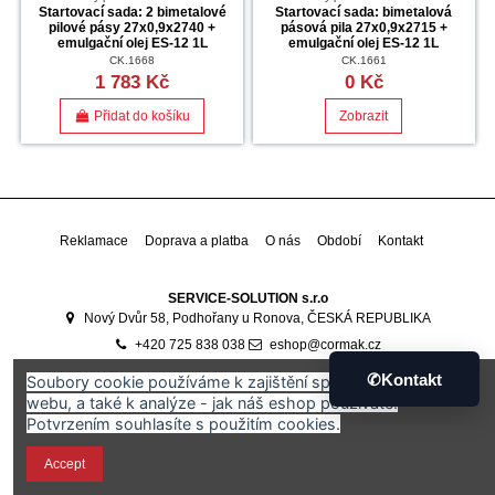
Startovací sada: 2 bimetalové
Startovací sada: bimetalová
pilové pásy 27x0,9x2740 +
pásová pila 27x0,9x2715 +
emulgační olej ES-12 1L
emulgační olej ES-12 1L
CK.1668
CK.1661
1 783 Kč
0 Kč
Přidat do košíku
Zobrazit
Reklamace
Doprava a platba
O nás
Období
Kontakt
SERVICE-SOLUTION s.r.o
Nový Dvůr 58, Podhořany u Ronova, ČESKÁ REPUBLIKA
+420 725 838 038
eshop@cormak.cz
Developed by
Ali Software Development
🇷🇴
✆
Kontakt
Soubory cookie používáme k zajištění správného fungování
webu, a také k analýze - jak náš eshop používáte.
Potvrzením souhlasíte s použitím cookies.
Accept