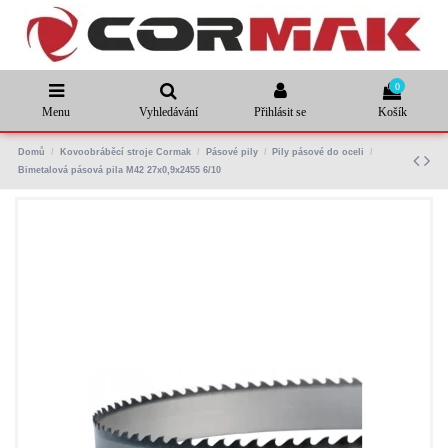
0
Menu
Vyhledávání
Přihlásit se
Košík
Domů
Kovoobráběcí stroje Cormak
Pásové pily
Pily pásové do oceli
Bimetalová pásová pila M42 27x0,9x2455 6/10