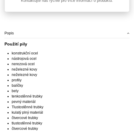
Kontaktujte nás rychle pro více informací o produktu.
Popis
Použití pily
konstrukční ocel
nástrojová ocel
nerezová ocel
neželezné kovy
neželezné kovy
profily
balíčky
bely
tenkostěnné trubky
pevný materiál
Tlustostěnné trubky
kulatý plný materiál
čtvercové trubky
tlustostěnné trubky
čtvercové trubky