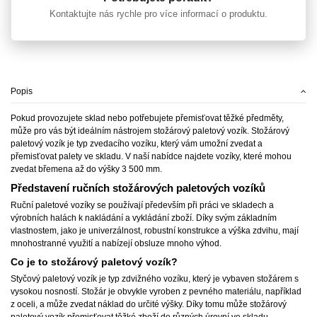
Kontaktujte nás rychle pro více informací o produktu.
Popis
Pokud provozujete sklad nebo potřebujete přemisťovat těžké předměty,
může pro vás být ideálním nástrojem stožárový paletový vozík. Stožárový
paletový vozík je typ zvedacího vozíku, který vám umožní zvedat a
přemisťovat palety ve skladu. V naší nabídce najdete vozíky, které mohou
zvedat břemena až do výšky 3 500 mm.
Představení ručních stožárových paletových vozíků
Ruční paletové vozíky se používají především při práci ve skladech a
výrobních halách k nakládání a vykládání zboží. Díky svým základním
vlastnostem, jako je univerzálnost, robustní konstrukce a výška zdvihu, mají
mnohostranné využití a nabízejí obsluze mnoho výhod.
Co je to stožárový paletový vozík?
Styčový paletový vozík je typ zdvižného vozíku, který je vybaven stožárem s
vysokou nosností. Stožár je obvykle vyroben z pevného materiálu, například
z oceli, a může zvedat náklad do určité výšky. Díky tomu může stožárový
paletový vozík přemisťovat těžké zboží do různých úrovní ve skladu.