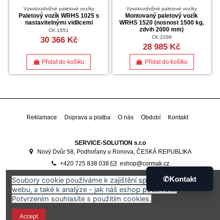
Vysokozdvižné paletové vozíky
Vysokozdvižné paletové vozíky
Paletový vozík WRHS 1025 s
Montovaný paletový vozík
nastavitelnými vidlicemi
WRHS 1520 (nosnost 1500 kg,
zdvih 2000 mm)
CK.1851
CK.2298
30 366 Kč
28 985 Kč
Přidat do košíku
Přidat do košíku
Reklamace
Doprava a platba
O nás
Období
Kontakt
SERVICE-SOLUTION s.r.o
Nový Dvůr 58, Podhořany u Ronova, ČESKÁ REPUBLIKA
+420 725 838 038
eshop@cormak.cz
Developed by
Ali Software Development
🇷🇴
✆
Kontakt
Soubory cookie používáme k zajištění správného fungování
webu, a také k analýze - jak náš eshop používáte.
Potvrzením souhlasíte s použitím cookies.
Accept