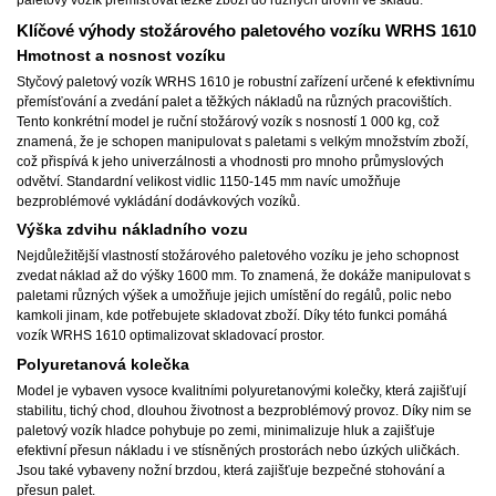
Klíčové výhody stožárového paletového vozíku WRHS 1610
Hmotnost a nosnost vozíku
Styčový paletový vozík WRHS 1610 je robustní zařízení určené k efektivnímu
přemísťování a zvedání palet a těžkých nákladů na různých pracovištích.
Tento konkrétní model je ruční stožárový vozík s nosností 1 000 kg, což
znamená, že je schopen manipulovat s paletami s velkým množstvím zboží,
což přispívá k jeho univerzálnosti a vhodnosti pro mnoho průmyslových
odvětví. Standardní velikost vidlic 1150-145 mm navíc umožňuje
bezproblémové vykládání dodávkových vozíků.
Výška zdvihu nákladního vozu
Nejdůležitější vlastností stožárového paletového vozíku je jeho schopnost
zvedat náklad až do výšky 1600 mm. To znamená, že dokáže manipulovat s
paletami různých výšek a umožňuje jejich umístění do regálů, polic nebo
kamkoli jinam, kde potřebujete skladovat zboží. Díky této funkci pomáhá
vozík WRHS 1610 optimalizovat skladovací prostor.
Polyuretanová kolečka
Model je vybaven vysoce kvalitními polyuretanovými kolečky, která zajišťují
stabilitu, tichý chod, dlouhou životnost a bezproblémový provoz. Díky nim se
paletový vozík hladce pohybuje po zemi, minimalizuje hluk a zajišťuje
efektivní přesun nákladu i ve stísněných prostorách nebo úzkých uličkách.
Jsou také vybaveny nožní brzdou, která zajišťuje bezpečné stohování a
přesun palet.