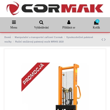
0
Menu
Vyhledávání
Přihlásit se
Košík
Domů
Manipulační a transportní zařízení Cormak
Vysokozdvižné paletové
vozíky
Ruční stožárový paletový vozík WRHS 1610