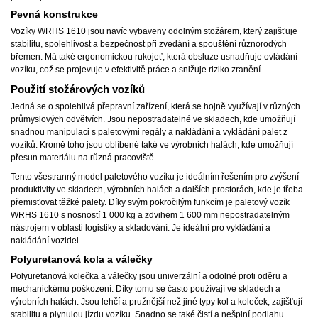
Pevná konstrukce
Vozíky WRHS 1610 jsou navíc vybaveny odolným stožárem, který zajišťuje
stabilitu, spolehlivost a bezpečnost při zvedání a spouštění různorodých
břemen. Má také ergonomickou rukojeť, která obsluze usnadňuje ovládání
vozíku, což se projevuje v efektivitě práce a snižuje riziko zranění.
Použití stožárových vozíků
Jedná se o spolehlivá přepravní zařízení, která se hojně využívají v různých
průmyslových odvětvích. Jsou nepostradatelné ve skladech, kde umožňují
snadnou manipulaci s paletovými regály a nakládání a vykládání palet z
vozíků. Kromě toho jsou oblíbené také ve výrobních halách, kde umožňují
přesun materiálu na různá pracoviště.
Tento všestranný model paletového vozíku je ideálním řešením pro zvýšení
produktivity ve skladech, výrobních halách a dalších prostorách, kde je třeba
přemisťovat těžké palety. Díky svým pokročilým funkcím je paletový vozík
WRHS 1610 s nosností 1 000 kg a zdvihem 1 600 mm nepostradatelným
nástrojem v oblasti logistiky a skladování. Je ideální pro vykládání a
nakládání vozidel.
Polyuretanová kola a válečky
Polyuretanová kolečka a válečky jsou univerzální a odolné proti oděru a
mechanickému poškození. Díky tomu se často používají ve skladech a
výrobních halách. Jsou lehčí a pružnější než jiné typy kol a koleček, zajišťují
stabilitu a plynulou jízdu vozíku. Snadno se také čistí a nešpiní podlahu.