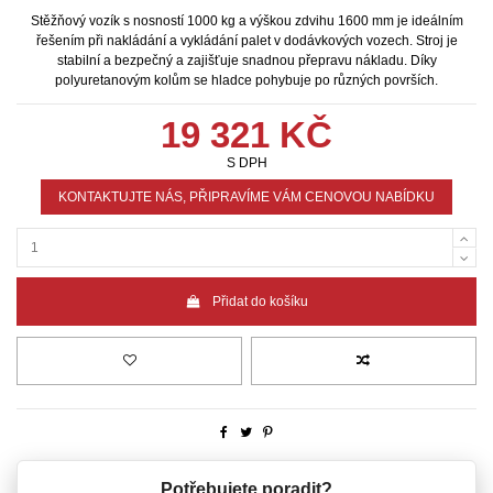
Stěžňový vozík s nosností 1000 kg a výškou zdvihu 1600 mm je ideálním
řešením při nakládání a vykládání palet v dodávkových vozech. Stroj je
stabilní a bezpečný a zajišťuje snadnou přepravu nákladu. Díky
polyuretanovým kolům se hladce pohybuje po různých površích.
19 321 KČ
S DPH
KONTAKTUJTE NÁS, PŘIPRAVÍME VÁM CENOVOU NABÍDKU
Přidat do košíku
Potřebujete poradit?