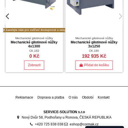
ceny.
Zavolejte nám pro ověření dostupnosti a ceny.
Mechanické gilotinové nůžky
Mechanické gilotinové nůžky
Mechanické gilotinové nůžky
Mechanické gilotinové nůžky
4x1300
3x1250
CK.182
CK.180
0 Kč
192 935 Kč
Zobrazit
Přidat do košíku
Reklamace
Doprava a platba
O nás
Období
Kontakt
SERVICE-SOLUTION s.r.o
Nový Dvůr 58, Podhořany u Ronova, ČESKÁ REPUBLIKA
+420 725 838 038
eshop@cormak.cz