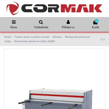
0
Menu
Vyhledávání
Přihlásit se
Košík
Domů
Tvářecí stroje na plech Cormak
Gilotiny
Mechanické gilotinové
nůžky
Mechanické gilotinové nůžky 3x2050