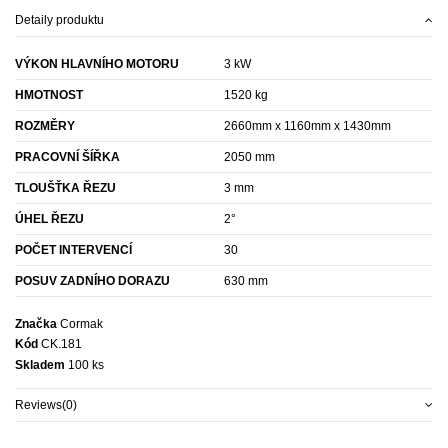
Detaily produktu
VÝKON HLAVNÍHO MOTORU
3 kW
HMOTNOST
1520 kg
ROZMĚRY
2660mm x 1160mm x 1430mm
PRACOVNÍ ŠÍŘKA
2050 mm
TLOUŠŤKA ŘEZU
3 mm
ÚHEL ŘEZU
2°
POČET INTERVENCÍ
30
POSUV ZADNÍHO DORAZU
630 mm
Značka
Cormak
Kód
CK.181
Skladem
100 ks
Reviews
(0)