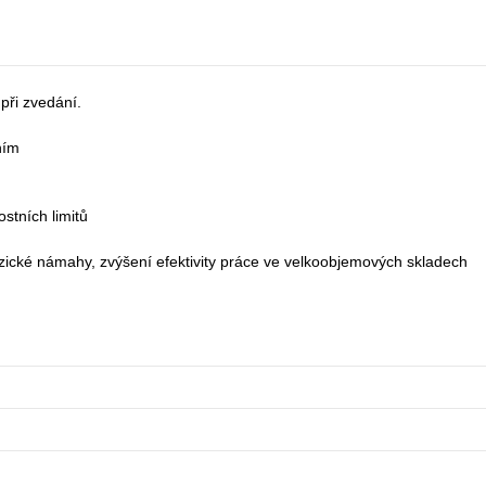
 při zvedání.
ním
stních limitů
zické námahy, zvýšení efektivity práce ve velkoobjemových skladech