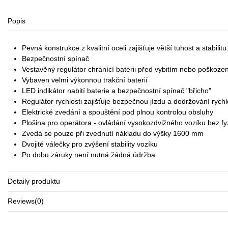
Popis
Pevná konstrukce z kvalitní oceli zajišťuje větší tuhost a stabilitu
Bezpečnostní spínač
Vestavěný regulátor chránící baterii před vybitím nebo poškoze
Vybaven velmi výkonnou trakční baterií
LED indikátor nabití baterie a bezpečnostní spínač "břicho"
Regulátor rychlosti zajišťuje bezpečnou jízdu a dodržování rychlo
Elektrické zvedání a spouštění pod plnou kontrolou obsluhy
Plošina pro operátora - ovládání vysokozdvižného vozíku bez fy
Zvedá se pouze při zvednutí nákladu do výšky 1600 mm
Dvojité válečky pro zvýšení stability vozíku
Po dobu záruky není nutná žádná údržba
Detaily produktu
Reviews
(0)