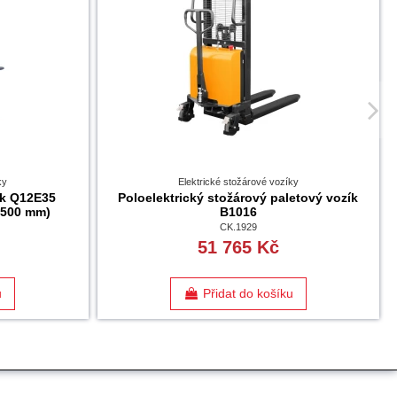
ky
Elektrické stožárové vozíky
ák Q12E35
Poloelektrický stožárový paletový vozík
3500 mm)
B1016
CK.1929
51 765 Kč
u
Přidat do košíku