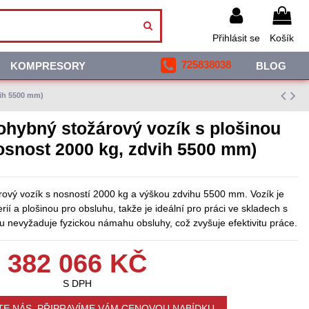
Přihlásit se
Košík
725838038
KOMPRESORY
BLOG
vih 5500 mm)
ohybný stožárový vozík s plošinou
snost 2000 kg, zdvih 5500 mm)
árový vozík s nosností 2000 kg a výškou zdvihu 5500 mm. Vozík je
ií a plošinou pro obsluhu, takže je ideální pro práci ve skladech s
u nevyžaduje fyzickou námahu obsluhy, což zvyšuje efektivitu práce.
382 066 KČ
S DPH
E NÁS, PŘIPRAVÍME VÁM CENOVOU NABÍDKU