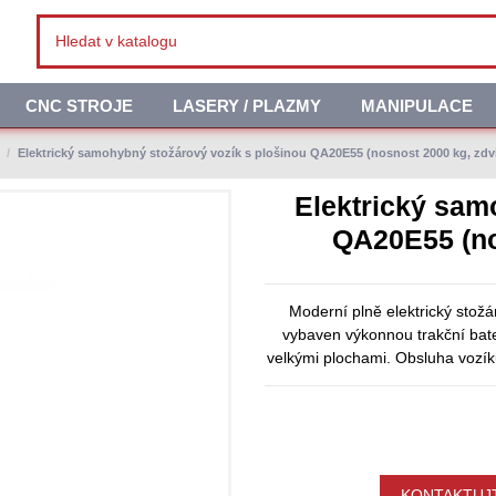
CNC STROJE
LASERY / PLAZMY
MANIPULACE
y
Elektrický samohybný stožárový vozík s plošinou QA20E55 (nosnost 2000 kg, zd
Elektrický sam
QA20E55 (no
Moderní plně elektrický stož
vybaven výkonnou trakční bater
velkými plochami. Obsluha vozík
KONTAKTUJT