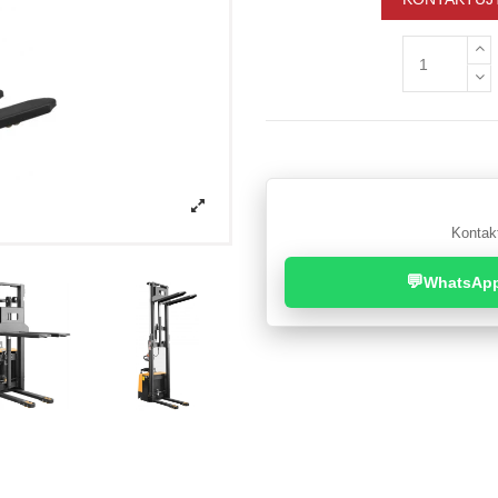
Kontakt
💬
WhatsAp