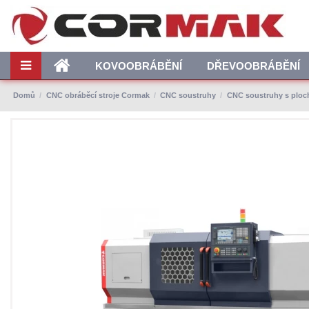
KOVOOBRÁBĚNÍ
DŘEVOOBRÁBĚNÍ
Domů
CNC obráběcí stroje Cormak
CNC soustruhy
CNC soustruhy s plo