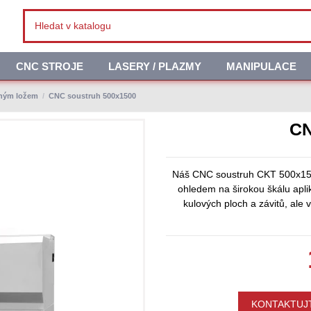
CNC STROJE
LASERY / PLAZMY
MANIPULACE
chým ložem
CNC soustruh 500x1500
CN
Náš CNC soustruh CKT 500x1500
ohledem na širokou škálu aplik
kulových ploch a závitů, ale
KONTAKTUJT