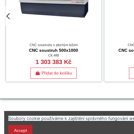
CNC soustruhy s plochým ložem
CNC
CNC soustruh 500x1000
CNC so
CK.488
1 303 383 Kč
Přidat do košíku
Soubory cookie používáme k zajištění správného fungování web
SERVICE-SOLUTION s.r.o
Accept