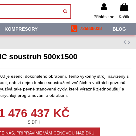
Přihlásit se
Košík
725838038
KOMPRESORY
BLOG
C soustruh 500x1500
 je esencí dokonalého obrábění. Tento výkonný stroj, navržený s
ací, nabízí nejen funkce soustružení vnějších a vnitřních povrchů,
 využívá také pevně stanovené cykly, které výrazně zjednodušují a
urychlují programování a obrábění.
1 476 437 KČ
S DPH
E NÁS, PŘIPRAVÍME VÁM CENOVOU NABÍDKU