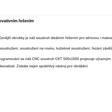
ovativním řešením
různější obrobky je náš soustruh ideálním řešením pro sériovou i malos
soustružení, soustružení na rovinu, kuželové soustružení, řezání závitů
rogramování se náš CNC soustruh CKT 500x1500 projevuje výrazným zkr
nalosti. Získáte nejen spolehlivý nástroj pro obrábění