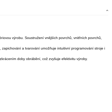
ériovou výrobu. Soustružení vnějších povrchů, vnitřních povrchů,
, zapichování a tvarování umožňuje intuitivní programování stroje i
ácením doby obrábění, což zvyšuje efektivitu výroby.