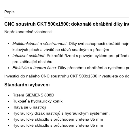
Popis
CNC soustruh CKT 500x1500: dokonalé obrábění díky in
Nepřekonatelné vlastnosti:
Multifunkčnost a všestrannost
: Díky své schopnosti obrábět nej
kulových ploch a závitů se stává snadným a přesným.
Intuitivní ovládání
: Pokročilé řízení s pevným cyklem pro příčné 
pro začínající obsluhu.
Efektivita a úspora času
: Díky přesnému obrábění a rychlému p
Investicí do našeho CNC soustruhu CKT 500x1500 investujete do doko
Standardní vybavení
Řízení SIEMENS 808D
Rukojeť a hydraulický koník
Hlava se 6 nástroji
Hydraulický držák nástrojů s hydraulickým systémem.
Hydraulické sklíčidlo s průchodem vřetena 85 mm
Hydraulické sklíčidlo s průchodem vřetena 85 mm