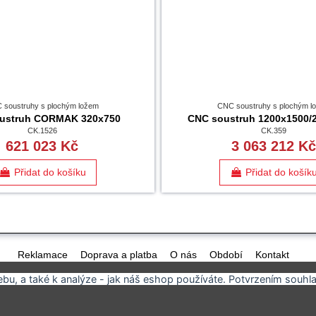
 soustruhy s plochým ložem
CNC soustruhy s plochým l
ustruh CORMAK 320x750
CNC soustruh 1200x1500/
CK.1526
CK.359
621 023 Kč
3 063 212 K
Přidat do košíku
Přidat do košík
Reklamace
Doprava a platba
O nás
Období
Kontakt
u, a také k analýze - jak náš eshop používáte. Potvrzením souhla
Nový Dvůr 58, Podhořany u Ronova, ČESKÁ REPUBLIKA
+420 725
Developed by
Ali Software Development
🇷🇴