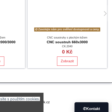
Zavolejte nám pro ověření dostupnosti a ceny.
ožem
CNC soustruhy s plochým ložem
2000/3000
CNC soustruh 660x3000
CK.2040
č
0 Kč
u
Zobrazit
síte s použitím cookies.
 838 038
eshop@cormak.cz
✆
Kontakt