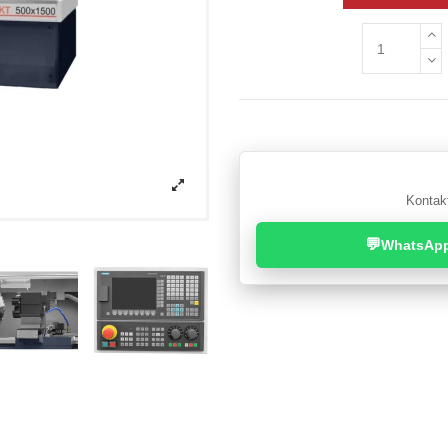
Kontakt
💬
WhatsAp