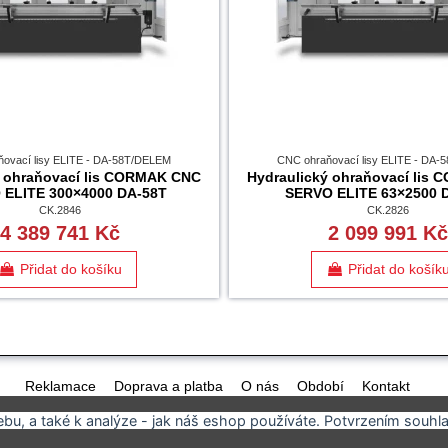
ovací lisy ELITE - DA-58T/DELEM
CNC ohraňovací lisy ELITE - DA
ý ohraňovací lis CORMAK CNC
Hydraulický ohraňovací lis
 ELITE 300×4000 DA-58T
SERVO ELITE 63×2500 
CK.2846
CK.2826
4 389 741 Kč
2 099 991 K
Přidat do košíku
Přidat do košík
Reklamace
Doprava a platba
O nás
Období
Kontakt
u, a také k analýze - jak náš eshop používáte. Potvrzením souhla
Nový Dvůr 58, Podhořany u Ronova, ČESKÁ REPUBLIKA
+420 725