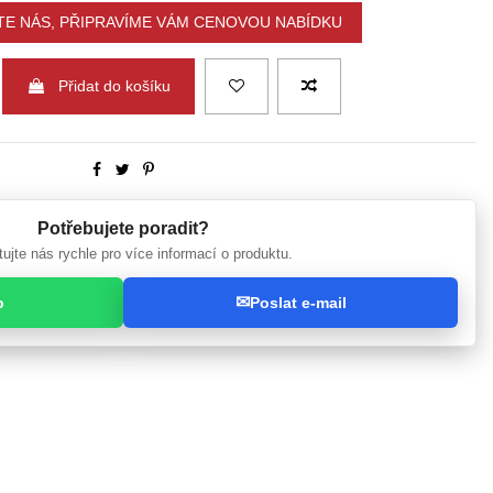
E NÁS, PŘIPRAVÍME VÁM CENOVOU NABÍDKU
Přidat do košíku
Potřebujete poradit?
ujte nás rychle pro více informací o produktu.
✉
p
Poslat e-mail