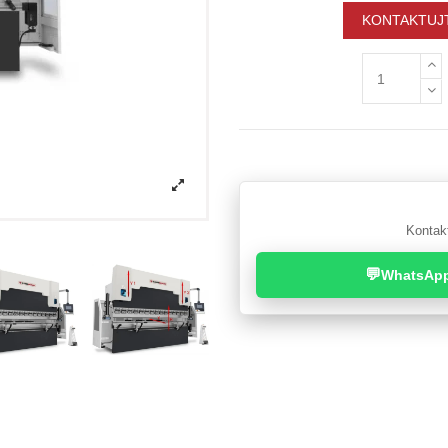
KONTAKTUJT
Kontakt
💬
WhatsAp