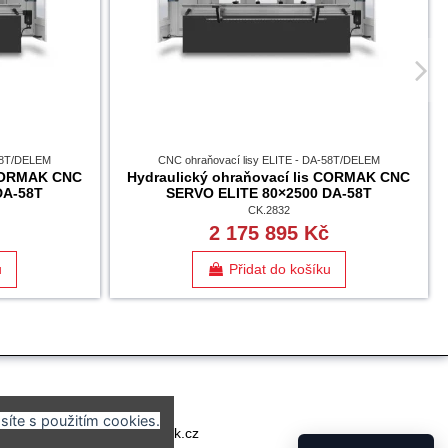
-58T/DELEM
CNC ohraňovací lisy ELITE - DA-58T/DELEM
 CORMAK CNC
Hydraulický ohraňovací lis CORMAK CNC
DA-58T
SERVO ELITE 80×2500 DA-58T
CK.2832
č
2 175 895 Kč
u
Přidat do košíku
síte s použitím cookies.
 838 038
eshop@cormak.cz