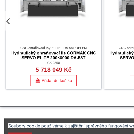
CNC ohraňovací lisy ELITE - DA-58T/DELEM
CNC ohraň
Hydraulický ohraňovací lis CORMAK CNC
Hydraulick
SERVO ELITE 200×6000 DA-58T
SERVO
CK.2850
5 718 049 Kč
Přidat do košíku
Soubory cookie používáme k zajištění správného fungování web
SERVICE-SOLUTION s.r.o