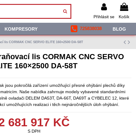
Přihlásit se
Košík
725838038
KOMPRESORY
BLOG
vací lis CORMAK CNC SERVO ELITE 160×2500 DA-58T
hraňovací lis CORMAK CNC SERVO
ITE 160×2500 DA-58T
k jsou pokročilá zařízení umožňující přesné ohýbání plechů díky
matricím. Naše nabídka zahrnuje modely vybavené standardními
telně ovladači DELEM DA53T, DA-66T, DA69T a CYBELEC 12, které
kcí umožňujících realizaci i těch nejnáročnějších úloh ohýbání.
2 681 917 KČ
S DPH