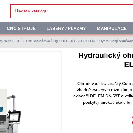
CNC STROJE
LASERY / PLAZMY
MANIPULACE
sy série ELITE
CNC ohraňovací lisy ELITE - DA-58T/DELEM
Hydraulický ohraňo
Hydraulický o
EL
Ohraňovací lisy značky Corma
vhodně zvoleným razníkům a 
ovladači DELEM DA-58T a voli
poskytují širokou škálu fun