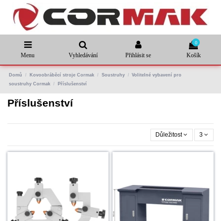
0
Menu
Vyhledávání
Přihlásit se
Košík
Domů
Kovoobráběcí stroje Cormak
Soustruhy
Volitelné vybavení pro
soustruhy Cormak
Příslušenství
Příslušenství
Důležitost
3