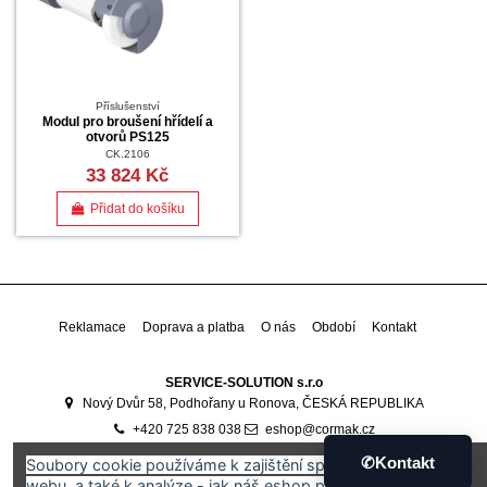
Příslušenství
Modul pro broušení hřídelí a
otvorů PS125
CK.2106
33 824 Kč
Přidat do košíku
Reklamace
Doprava a platba
O nás
Období
Kontakt
SERVICE-SOLUTION s.r.o
Nový Dvůr 58, Podhořany u Ronova, ČESKÁ REPUBLIKA
+420 725 838 038
eshop@cormak.cz
Developed by
Ali Software Development
🇷🇴
✆
Kontakt
Soubory cookie používáme k zajištění správného fungování
webu, a také k analýze - jak náš eshop používáte.