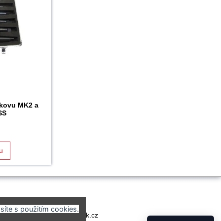
 kovu MK2 a
SS
u
síte s použitím cookies.
 838 038
eshop@cormak.cz