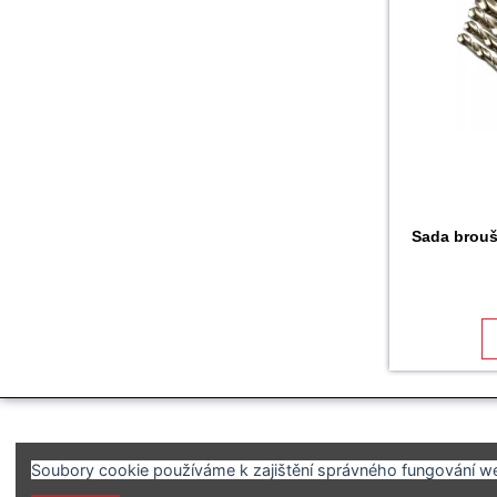
Sada brouš
Soubory cookie používáme k zajištění správného fungování web
SERVICE-SOLUTION s.r.o