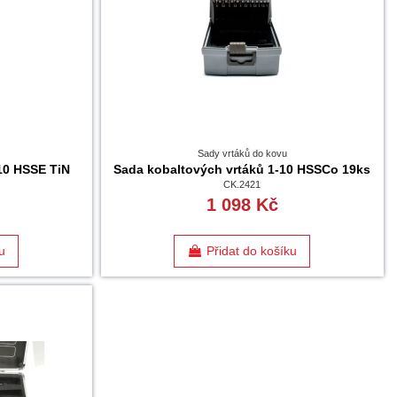
Sady vrtáků do kovu
10 HSSE TiN
Sada kobaltových vrtáků 1-10 HSSCo 19ks
CK.2421
1 098 Kč
u
Přidat do košíku