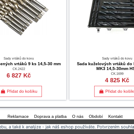
Sady vrtáků do kovu
Sady vrtáků do kovu
ených vrtáků 9 ks 14,5-30 mm
Sada kuželových vrtáků do
MK3 14,5-30mm H
CK.2422
CK.1699
6 827 Kč
4 825 Kč
Přidat do košíku
Přidat do košík
Reklamace
Doprava a platba
O nás
Období
Kontakt
u, a také k analýze - jak náš eshop používáte. Potvrzením souhla
Nový Dvůr 58, Podhořany u Ronova, ČESKÁ REPUBLIKA
+420 725