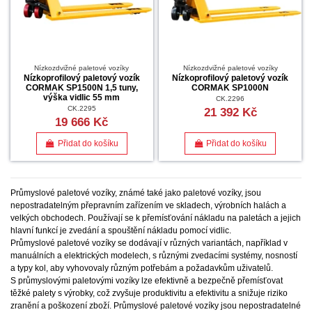
Nízkozdvižné paletové vozíky
Nízkozdvižné paletové vozíky
Nízkoprofilový paletový vozík
Nízkoprofilový paletový vozík
CORMAK SP1500N 1,5 tuny,
CORMAK SP1000N
výška vidlic 55 mm
CK.2296
CK.2295
21 392 Kč
19 666 Kč
Přidat do košíku
Přidat do košíku
Průmyslové paletové vozíky, známé také jako paletové vozíky, jsou
nepostradatelným přepravním zařízením ve skladech, výrobních halách a
velkých obchodech. Používají se k přemísťování nákladu na paletách a jejich
hlavní funkcí je zvedání a spouštění nákladu pomocí vidlic.
Průmyslové paletové vozíky se dodávají v různých variantách, například v
manuálních a elektrických modelech, s různými zvedacími systémy, nosností
a typy kol, aby vyhovovaly různým potřebám a požadavkům uživatelů.
S průmyslovými paletovými vozíky lze efektivně a bezpečně přemísťovat
těžké palety s výrobky, což zvyšuje produktivitu a efektivitu a snižuje riziko
zranění a poškození zboží. Průmyslové paletové vozíky jsou nepostradatelné