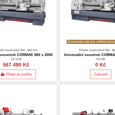
Zavolejte nám pro ověření dostu
měr soustružení 560 - 660 mm
Průměr soustružení 560 - 
í soustruh CORMAK 560 x 2000
Univerzální soustruh CORMA
CK.1232
CK.560
567 490 Kč
0 Kč
Přidat do košíku
Zobrazit