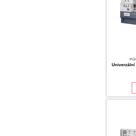
Prů
Univerzáln