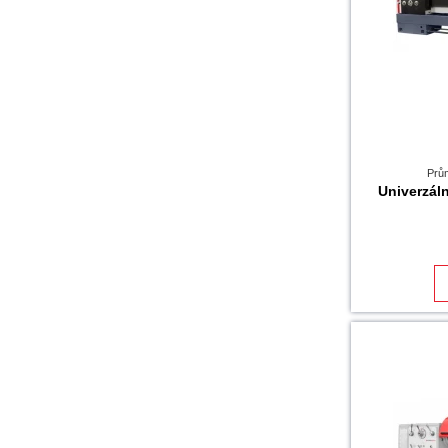
Prů
Univerzá