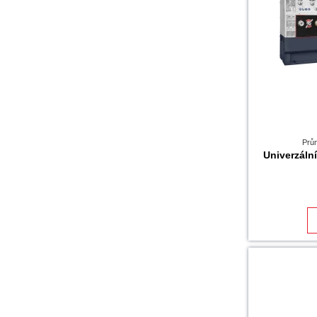
Prů
Univerzál