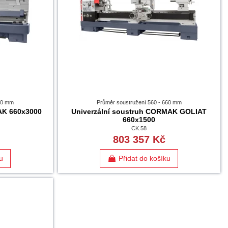
660 mm
Průměr soustružení 560 - 660 mm
AK 660x3000
Univerzální soustruh CORMAK GOLIAT
660x1500
CK.58
803 357 Kč
u
Přidat do košíku