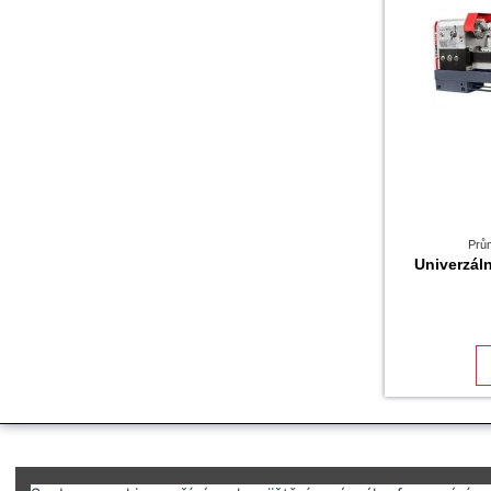
Prů
Univerzá