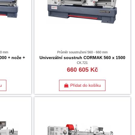
660 mm
Průměr soustružení 560 - 660 mm
000 + nože +
Univerzální soustruh CORMAK 560 x 1500
CK.721
660 605 Kč
u
Přidat do košíku