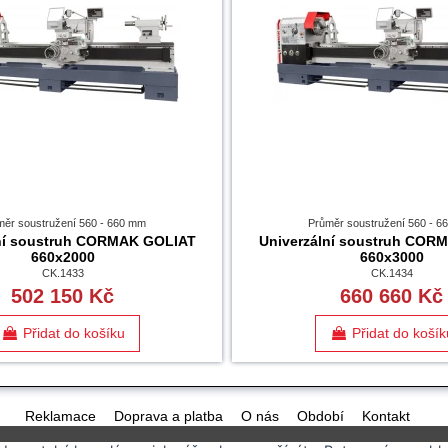
měr soustružení 560 - 660 mm
Průměr soustružení 560 - 
lní soustruh CORMAK GOLIAT
Univerzální soustruh COR
660x2000
660x3000
CK.1433
CK.1434
502 150 Kč
660 660 Kč
Přidat do košíku
Přidat do košík
Reklamace
Doprava a platba
O nás
Období
Kontakt