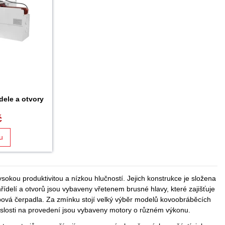
dele a otvory
č
u
sokou produktivitou a nízkou hlučností. Jejich konstrukce je složena
delí a otvorů jsou vybaveny vřetenem brusné hlavy, které zajišťuje
bová čerpadla. Za zmínku stojí velký výběr modelů kovoobráběcích
islosti na provedení jsou vybaveny motory o různém výkonu.