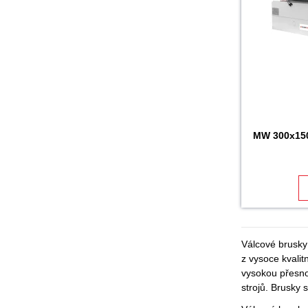
MW 300x1500
Válcové brusky 
z vysoce kvali
vysokou přesno
strojů. Brusky