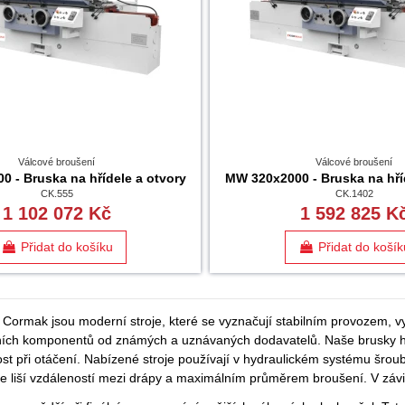
Válcové broušení
Válcové broušení
 - Bruska na hřídele a otvory
MW 320x2000 - Bruska na hří
CK.555
CK.1402
1 102 072 Kč
1 592 825 K
Přidat do košíku
Přidat do košík
Cormak jsou moderní stroje, které se vyznačují stabilním provozem, vy
tních komponentů od známých a uznávaných dodavatelů. Naše brusky hří
st při otáčení. Nabízené stroje používají v hydraulickém systému šrou
 se liší vzdáleností mezi drápy a maximálním průměrem broušení. V záv