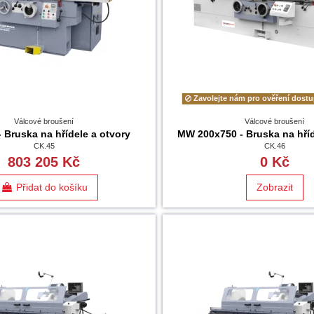
Zavolejte nám pro ověření dostu
Válcové broušení
Válcové broušení
 Bruska na hřídele a otvory
MW 200x750 - Bruska na hříd
CK.45
CK.46
803 205 Kč
0 Kč
Přidat do košíku
Zobrazit