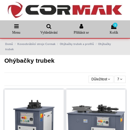
0
Menu
Vyhledávání
Přihlásit se
Košík
Domů
Kovoobráběcí stroje Cormak
Ohýbačky trubek a profilů
Ohýbačky
trubek
Ohýbačky trubek
Důležitost
7