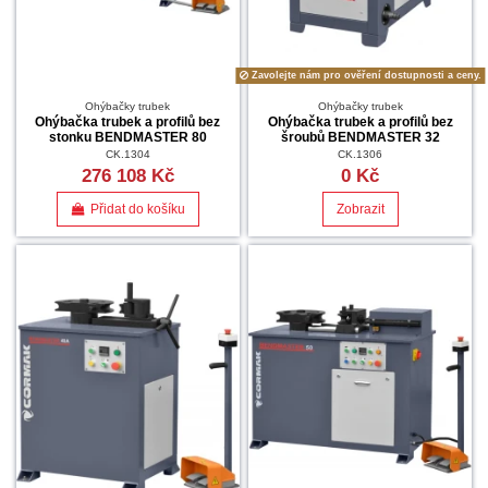
Zavolejte nám pro ověření dostupnosti a ceny.
Ohýbačky trubek
Ohýbačky trubek
Ohýbačka trubek a profilů bez
Ohýbačka trubek a profilů bez
stonku BENDMASTER 80
šroubů BENDMASTER 32
CK.1304
CK.1306
276 108 Kč
0 Kč
Přidat do košíku
Zobrazit