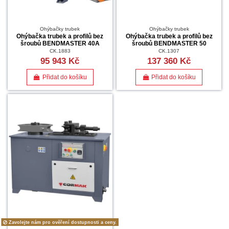
Ohýbačky trubek
Ohýbačky trubek
Ohýbačka trubek a profilů bez
Ohýbačka trubek a profilů bez
šroubů BENDMASTER 40A
šroubů BENDMASTER 50
CK.1883
CK.1307
95 943 Kč
137 360 Kč
Přidat do košíku
Přidat do košíku
Zavolejte nám pro ověření dostupnosti a ceny.