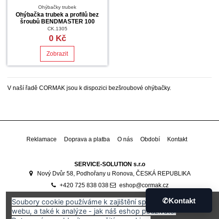
Ohýbačky trubek
Ohýbačka trubek a profilů bez
šroubů BENDMASTER 100
CK.1305
0 Kč
Zobrazit
V naší řadě CORMAK jsou k dispozici bezšroubové ohýbačky.
Reklamace
Doprava a platba
O nás
Období
Kontakt
SERVICE-SOLUTION s.r.o
Nový Dvůr 58, Podhořany u Ronova, ČESKÁ REPUBLIKA
+420 725 838 038
eshop@cormak.cz
Developed by
Ali Software Development
🇷🇴
✆
Kontakt
Soubory cookie používáme k zajištění správného fungování
webu, a také k analýze - jak náš eshop používáte.