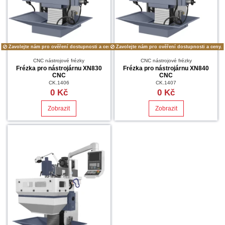
Zavolejte nám pro ověření dostupnosti a ceny.
Zavolejte nám pro ověření dostupnosti a ceny.
CNC nástrojové frézky
CNC nástrojové frézky
Frézka pro nástrojárnu XN830
Frézka pro nástrojárnu XN840
CNC
CNC
CK.1406
CK.1407
0 Kč
0 Kč
Zobrazit
Zobrazit