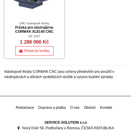
CNC nástrojové frézky
Frézka pro nástrojárnu
CORMAK XL8140 CNC
CK.1457
1 288 066 Kč
Přidat do košíku
Nástrojové frézky CORMAK CNC jsou určeny především pro použití v
nástrojárnách a dílnách vyrábějících složité a vysoce kvalitní výrobky.
Reklamace
Doprava a platba
O nás
Období
Kontakt
SERVICE-SOLUTION s.r.o
Nový Dvůr 58, Podhořany u Ronova, ČESKÁ REPUBLIKA