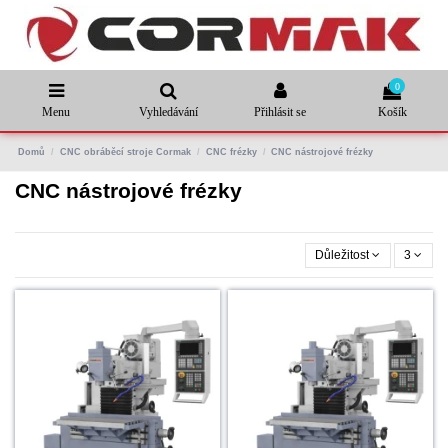
0
Menu
Vyhledávání
Přihlásit se
Košík
Domů
CNC obráběcí stroje Cormak
CNC frézky
CNC nástrojové frézky
CNC nástrojové frézky
Důležitost
3